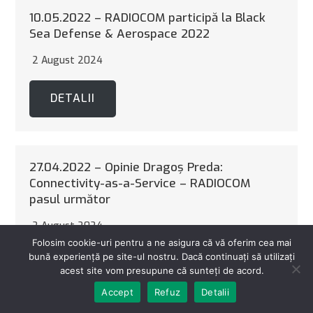
10.05.2022 – RADIOCOM participă la Black
Sea Defense & Aerospace 2022
2 August 2024
DETALII
27.04.2022 – Opinie Dragoş Preda:
Connectivity-as-a-Service – RADIOCOM
pasul următor
2 August 2024
Folosim cookie-uri pentru a ne asigura că vă oferim cea mai
bună experiență pe site-ul nostru. Dacă continuați să utilizați
DETALII
acest site vom presupune că sunteți de acord.
Accept
Refuz
Detalii