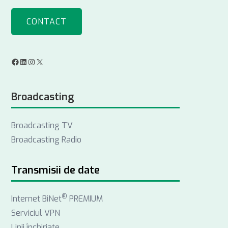
CONTACT
F
L
I
X
a
i
n
Broadcasting
c
n
s
e
k
t
Broadcasting TV
b
e
a
Broadcasting Radio
o
d
g
o
I
r
k
n
a
Transmisii de date
m
®
Internet BiNet
PREMIUM
Serviciul VPN
Linii închiriate