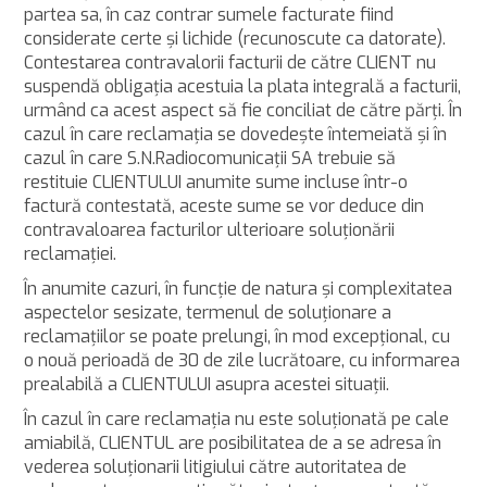
partea sa, în caz contrar sumele facturate fiind
considerate certe şi lichide (recunoscute ca datorate).
Contestarea contravalorii facturii de către CLIENT nu
suspendă obligaţia acestuia la plata integrală a facturii,
urmând ca acest aspect să fie conciliat de către părţi. În
cazul în care reclamaţia se dovedeşte întemeiată şi în
cazul în care S.N.Radiocomunicaţii SA trebuie să
restituie CLIENTULUI anumite sume incluse într-o
factură contestată, aceste sume se vor deduce din
contravaloarea facturilor ulterioare soluţionării
reclamaţiei.
În anumite cazuri, în funcţie de natura şi complexitatea
aspectelor sesizate, termenul de soluţionare a
reclamațiilor se poate prelungi, în mod excepțional, cu
o nouă perioadă de 30 de zile lucrătoare, cu informarea
prealabilă a CLIENTULUI asupra acestei situaţii.
În cazul în care reclamaţia nu este soluționată pe cale
amiabilă, CLIENTUL are posibilitatea de a se adresa în
vederea soluţionarii litigiului către autoritatea de