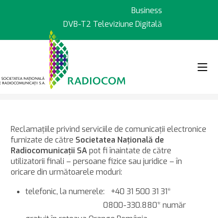
Sari
Business
la
DVB-T2 Televiziune Digitală
conținut
>
>
>
Servicii
Telefonie
Procedura d
Reclamaţiile privind serviciile de comunicaţii electronice
furnizate de către
Societatea Naţională de
Radiocomunicaţii SA
pot fi înaintate de către
utilizatorii finali – persoane fizice sau juridice – în
oricare din următoarele moduri:
telefonic, la numerele: +40 31 500 31 31*
0800-330.880* număr