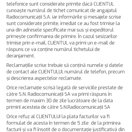
telefonice sunt considerate primite dacă CLIENTUL
cunoaşte numărul de tichet comunicat de angajatul
Radiocomunicaţii S.A. iar informările şi mesajele scrise
sunt considerate primite, imediat ce au fost trimise la
una din adresele specificate mai sus şi expeditorul
primeşte confirmarea de primire. În cazul sesizarilor
trimise prin e-mail, CLIENTUL va primi un e-mail de
răspuns ce va conţine numărul tichetului de
deranjament.
Reclamaţiile scrise trebuie să conţină numele şi datele
de contact ale CLIENTULUI, numărul de telefon, precum
şi descrierea aspectelor reclamate.
Orice reclamaţie scrisă legată de serviciile prestate de
către S.N. Radiocomunicaţii SA va primi răspuns în
termen de maxim 30 de zile lucrătoare de la data
primirii acesteia de către S.N.Radiocomunicaţii SA
Orice refuz al CLIENTULUI la plata facturilor va fi
formulat de acesta în termen de 5 zile de la primirea
facturii şi va fi însotit de o documentaţie justificativă din