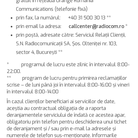
gratuit în reţeaua Orange România
Communications (telefonie fixă)
prin fax, la numărul: +40 31 500 30 13 **
prin email la adresa:
callcenter@radiocom.ro
*
prin poştă, adresate către: Serviciul Relaţii Clienţii,
S.N. Radiocomunicaţii SA, Şos. Olteniţei nr. 103,
sector 4, Bucureşti **
* programul de lucru este zilnic în intervalul 8:00-
22:00.
** program de lucru pentru primirea reclamaţiilor
scrise – de luni până joi în intervalul 8:00-16:00 şi vineri
în intervalul 8:00-14:00
În cazul clienţilor beneficiari ai serviciilor de date,
aceştia au contractual obligaţia de a raporta
deranjamentele serviciului de îndată ce acestea apar,
obligatoriu prin telefon pentru deschiderea unui tichet
de deranjament şi / sau prin e-mail la adresele şi
numerele de telefon sus-menţionate. Informarile