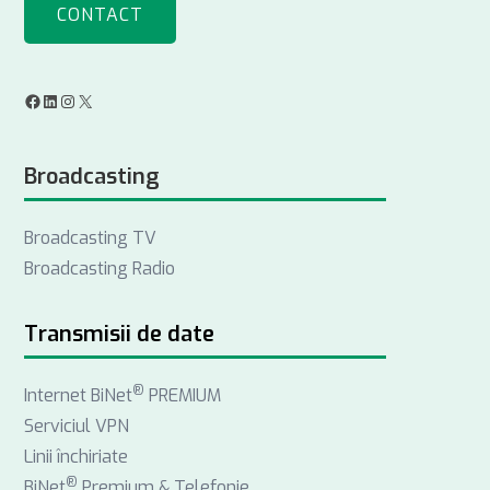
CONTACT
F
L
I
X
a
i
n
Broadcasting
c
n
s
e
k
t
Broadcasting TV
b
e
a
Broadcasting Radio
o
d
g
o
I
r
k
n
a
Transmisii de date
m
®
Internet BiNet
PREMIUM
Serviciul VPN
Linii închiriate
®
BiNet
Premium & Telefonie