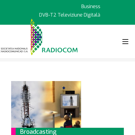
Sari
Business
la
DVB-T2 Televiziune Digitală
conținut
>
Servicii
Broadcasting