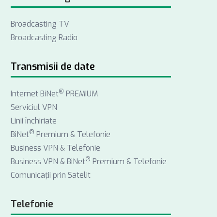
e
k
t
Broadcasting TV
b
e
a
Broadcasting Radio
o
d
g
o
I
r
k
n
a
Transmisii de date
m
®
Internet BiNet
PREMIUM
Serviciul VPN
Linii închiriate
®
BiNet
Premium & Telefonie
Business VPN & Telefonie
®
Business VPN & BiNet
Premium & Telefonie
Comunicații prin Satelit
Telefonie