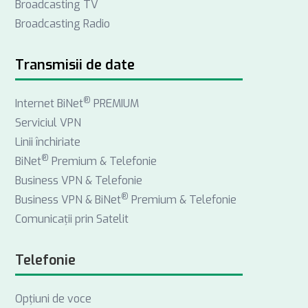
Broadcasting TV
b
e
a
Broadcasting Radio
o
d
g
o
I
r
k
n
a
Transmisii de date
m
®
Internet BiNet
PREMIUM
Serviciul VPN
Linii închiriate
®
BiNet
Premium & Telefonie
Business VPN & Telefonie
®
Business VPN & BiNet
Premium & Telefonie
Comunicații prin Satelit
Telefonie
Opţiuni de voce