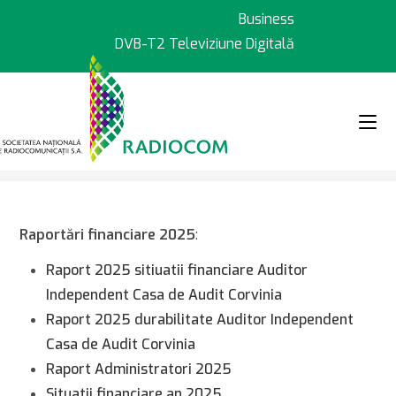
Sari
Business
la
DVB-T2 Televiziune Digitală
conținut
>
>
Transparență
Bilanț contabil
Raportări financiare 2025
:
Raport 2025 sitiuatii financiare Auditor
Independent Casa de Audit Corvinia
Raport 2025 durabilitate Auditor Independent
Casa de Audit Corvinia
Raport Administratori 2025
Situatii financiare an 2025