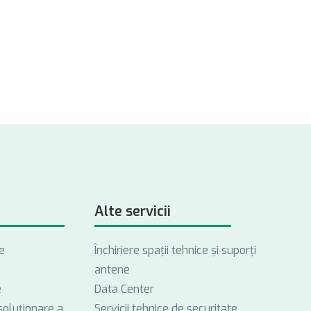
Alte servicii
e
Închiriere spații tehnice și suporți
antene
e
Data Center
soluționare a
Servicii tehnice de securitate