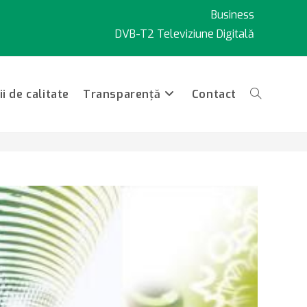
Business
DVB-T2 Televiziune Digitală
i de calitate
Transparență
Contact
Toggle
website
search