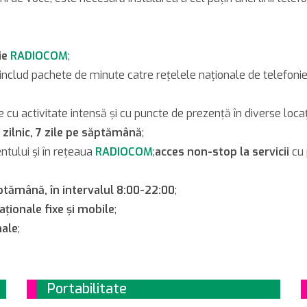
ie
RADIOCOM
;
 includ pachete de minute catre reţelele naţionale de telefonie 
cu activitate intensă şi cu puncte de prezenţă în diverse locaţi
 zilnic, 7 zile pe săptămână
;
ientului şi în reţeaua
RADIOCOM
;
acces non-stop la servicii
cu 
ăptămână, în intervalul 8:00-22:00
;
aţionale fixe şi mobile
;
nale
;
Portabilitate