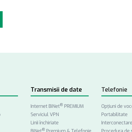
Transmisii de date
Telefonie
®
Internet BiNet
PREMIUM
Opţiuni de voc
o
Serviciul VPN
Portabilitate
Linii închiriate
Interconectar
®
BiNet
Premium & Telefonie
Procedura de 