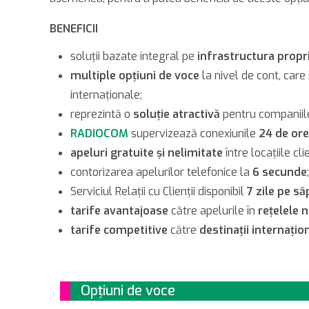
BENEFICII
soluţii bazate integral pe
infrastructura propr
multiple opţiuni de voce
la nivel de cont, care
internaţionale;
reprezintă o
soluţie atractivă
pentru companiile 
RADIOCOM
supervizează conexiunile
24 de ore
apeluri gratuite şi nelimitate
între locaţiile cl
contorizarea apelurilor telefonice la
6 secunde
;
Serviciul Relaţii cu Clienţii disponibil
7 zile pe s
tarife avantajoase
către apelurile în
reţelele n
tarife competitive
către
destinaţii internaţio
Opţiuni de voce