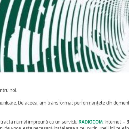
ntru noi.
unicare. De aceea, am transformat performanţele din domeniu 
tracta numai împreună cu un serviciu
RADIOCOM
: Internet –
B
de voce, este necesară instalarea a cel puţin unei linii telefo