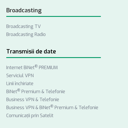
a
i
n
Broadcasting
c
n
s
e
k
t
Broadcasting TV
b
e
a
Broadcasting Radio
o
d
g
o
I
r
k
n
a
Transmisii de date
m
®
Internet BiNet
PREMIUM
Serviciul VPN
Linii închiriate
®
BiNet
Premium & Telefonie
Business VPN & Telefonie
®
Business VPN & BiNet
Premium & Telefonie
Comunicații prin Satelit