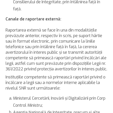
Consilierului de Integritate, prin întâlnirea faţă în
faţă.
Canale de raportare externă:
Raportarea externă se face în una din modalităţile
prevăzute anterior, respectiv în scris, pe suport hârtie
sau în format electronic, prin comunicare la liniile
telefonice sau prin întâlnire faţă în faţă, la cererea
avertizorului în interes public şi se transmit autorităţii
competente să primească raportări privind încălcări ale
legii, astfel cum sunt prevăzute prin dispoziţiile Legii nr.
361/2022 privind protecţia avertizorilor în interes public.
Instituţiile competente să primească raportări privind o
încălcare a legii sau a normelor interne aplicabile la
nivelul SNR sunt următoarele:
Ministerul Cercetării, Inovării şi Digitalizării prin Corp
Control Ministru;
Agenţia Naţională de Integritate, precum şi alte