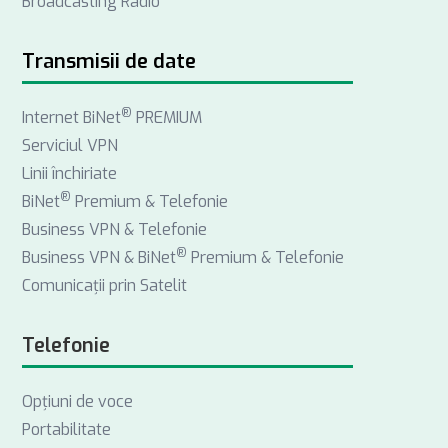
Broadcasting Radio
o
d
g
o
I
r
k
n
a
Transmisii de date
m
®
Internet BiNet
PREMIUM
Serviciul VPN
Linii închiriate
®
BiNet
Premium & Telefonie
Business VPN & Telefonie
®
Business VPN & BiNet
Premium & Telefonie
Comunicații prin Satelit
Telefonie
Opţiuni de voce
Portabilitate