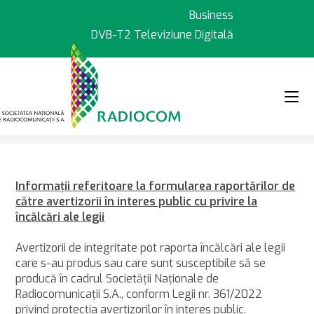
Sari
Business
la
DVB-T2 Televiziune Digitală
conținut
>
>
Transparență
Raportări avertizo
Informaţii referitoare la formularea raportărilor de
către avertizorii în interes public cu privire la
încălcări ale legii
Avertizorii de integritate pot raporta încălcări ale legii
care s-au produs sau care sunt susceptibile să se
producă în cadrul Societăţii Naţionale de
Radiocomunicaţii S.A., conform Legii nr. 361/2022
privind protecţia avertizorilor în interes public.