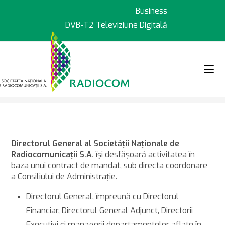
Sari
Business
la
DVB-T2 Televiziune Digitală
conținut
>
>
Despre noi
Atribuţii directori
Directorul General al Societăţii Naţionale de
Radiocomunicaţii S.A.
îşi desfăşoară activitatea în
baza unui contract de mandat, sub directa coordonare
a Consiliului de Administraţie.
Directorul General, împreună cu Directorul
Financiar, Directorul General Adjunct, Directorii
Executivi și managerii departamentelor aflate în