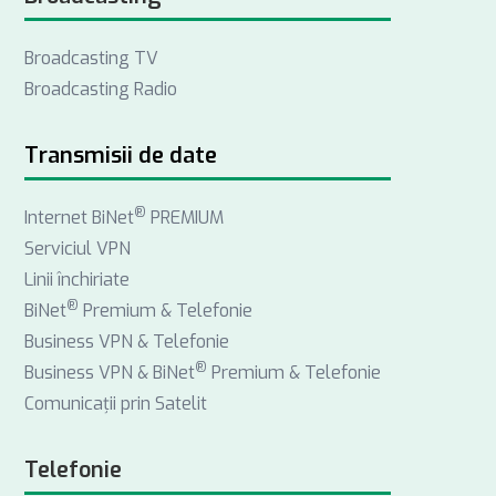
e
k
t
Broadcasting TV
b
e
a
Broadcasting Radio
o
d
g
o
I
r
k
n
a
Transmisii de date
m
®
Internet BiNet
PREMIUM
Serviciul VPN
Linii închiriate
®
BiNet
Premium & Telefonie
Business VPN & Telefonie
®
Business VPN & BiNet
Premium & Telefonie
Comunicații prin Satelit
Telefonie