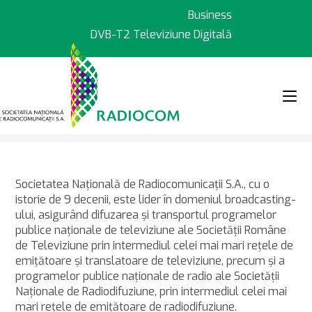
Sari
Business
la
DVB-T2 Televiziune Digitală
conținut
>
>
Servicii
Broadcasting
Societatea Naţională de Radiocomunicaţii S.A., cu o
istorie de 9 decenii, este lider în domeniul broadcasting-
ului, asigurând difuzarea şi transportul programelor
publice naţionale de televiziune ale Societăţii Române
de Televiziune prin intermediul celei mai mari reţele de
emiţătoare şi translatoare de televiziune, precum și a
programelor publice naționale de radio ale Societății
Naționale de Radiodifuziune, prin intermediul celei mai
mari rețele de emițătoare de radiodifuziune.