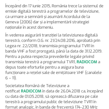
Începând din 17 iunie 2015, România trece la sistemul de
emisie digitală terestră a programelor de televiziune,
ca urmare a semnării şi asumării Acordului de la
Geneva (2006) dar şi a implementării strategiei
naţionale în acest domeniu.
În vederea asigurării tranziţiei la televiziunea digitală
terestră, conform O.G. nr. 21/24.08.2016, aprobată prin
Legea nr. 22/2018, transmisia programului TVR1 în
banda VHF a fost prorogată, până la data de 31.12.2019.
Pentru a putea respecta prevederile legale privind
transmisia terestră a programului TVR1,
RADIOCOM
a
depus toate eforturile pentru a asigura buna
funcţionare a reţelei sale de emiţătoare VHF (canalele
6 – 11).
Societatea Română de Televiziune a
notificat
RADIOCOM
în data de 26.04.2018 ca, începând
cu data de 01.05.2018, să oprească difuzarea pe cale
terestră a programului public de televiziune TVR1 în
format analogic, în banda de frecvenţă 174-230 MHz