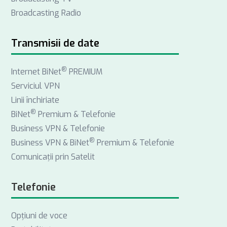
Broadcasting Radio
o
d
g
o
I
r
k
n
a
Transmisii de date
m
®
Internet BiNet
PREMIUM
Serviciul VPN
Linii închiriate
®
BiNet
Premium & Telefonie
Business VPN & Telefonie
®
Business VPN & BiNet
Premium & Telefonie
Comunicații prin Satelit
Telefonie
Opţiuni de voce