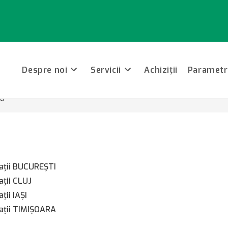
Despre noi
Servicii
Achiziții
Parametri
ma
aţii BUCUREŞTI
ţii CLUJ
ii IAŞI
aţii TIMIŞOARA