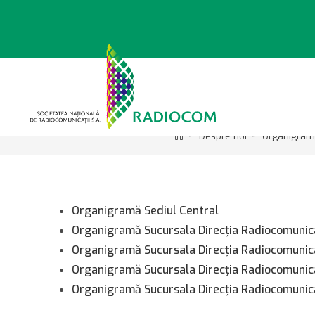
Sari
la
conținut
>
>
Despre noi
Organigra
Organigramă Sediul Central
Organigramă Sucursala Direcţia Radiocomunic
Organigramă Sucursala Direcţia Radiocomunica
Organigramă Sucursala Direcţia Radiocomunicaţ
Organigramă Sucursala Direcţia Radiocomunic