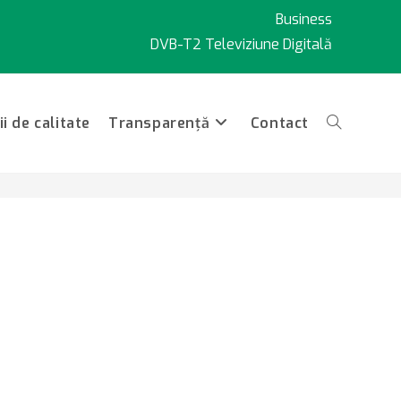
Business
DVB-T2 Televiziune Digitală
i de calitate
Transparență
Contact
Toggle
website
search