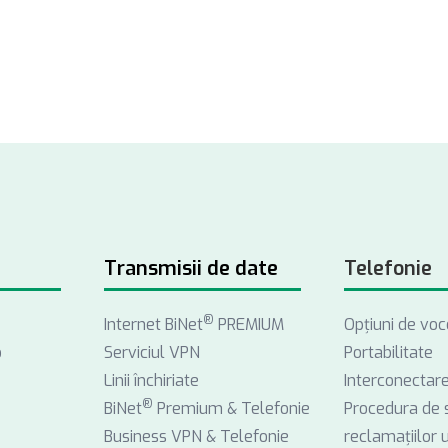
Transmisii de date
Telefonie
®
Internet BiNet
PREMIUM
Opţiuni de voc
o
Serviciul VPN
Portabilitate
Linii închiriate
Interconectar
®
BiNet
Premium & Telefonie
Procedura de 
Business VPN & Telefonie
reclamațiilor ut