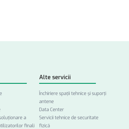
Alte servicii
e
Închiriere spații tehnice și suporți
antene
e
Data Center
soluționare a
Servicii tehnice de securitate
ilizatorilor finali
fizică