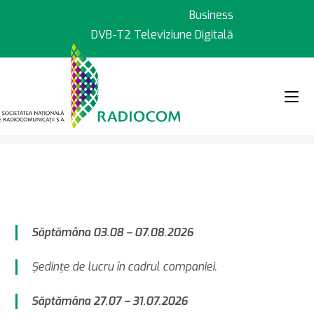
Sari
Business
la
DVB-T2 Televiziune Digitală
conținut
>
>
Despre noi
Agenda Conducerii
Săptămâna 03.08 – 07.08.2026
Şedinţe de lucru în cadrul companiei.
Săptămâna 27.07 – 31.07.2026