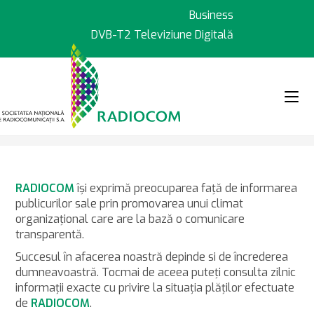
Sari
Business
la
DVB-T2 Televiziune Digitală
conținut
>
Plăți
RADIOCOM
îşi exprimă preocuparea faţă de informarea
publicurilor sale prin promovarea unui climat
organizaţional care are la bază o comunicare
transparentă.
Succesul în afacerea noastră depinde si de încrederea
dumneavoastră. Tocmai de aceea puteţi consulta zilnic
informaţii exacte cu privire la situaţia plăţilor efectuate
de
RADIOCOM
.