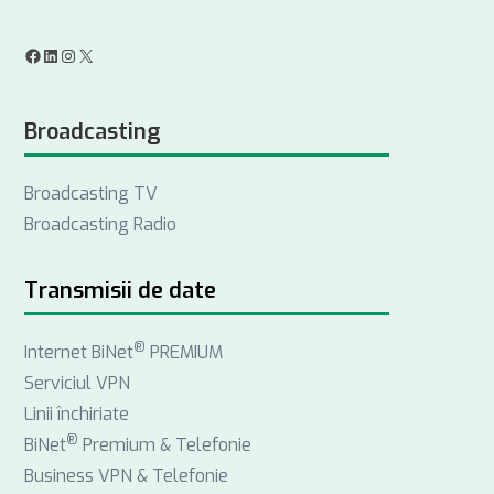
F
L
I
X
a
i
n
Broadcasting
c
n
s
e
k
t
Broadcasting TV
b
e
a
Broadcasting Radio
o
d
g
o
I
r
k
n
a
Transmisii de date
m
®
Internet BiNet
PREMIUM
Serviciul VPN
Linii închiriate
®
BiNet
Premium & Telefonie
Business VPN & Telefonie