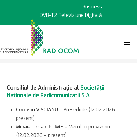
Sari
Business
la
DVB-T2 Televiziune Digitală
conținut
>
>
Despre noi
Echipa de manage
Consiliul de Administraţie al
Societăţii
Naţionale de Radicomunicaţii S.A.
Corneliu VIȘOIANU
– Președinte (12.02.2026 –
prezent)
Mihai-Ciprian IFTIME
– Membru provizoriu
(12.02.2026 – prezent)