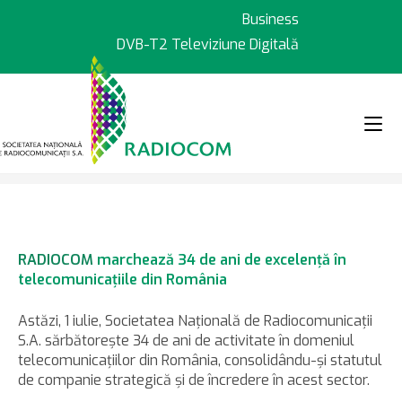
Sari
Business
la
DVB-T2 Televiziune Digitală
conținut
>
>
Știri
RADIOCOM marchează 34 de 
RADIOCOM
marchează 34 de ani de excelență în
telecomunicațiile din România
Astăzi, 1 iulie, Societatea Națională de Radiocomunicații
S.A. sărbătorește 34 de ani de activitate în domeniul
telecomunicațiilor din România, consolidându-și statutul
de companie strategică și de încredere în acest sector.