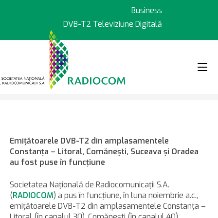
Sari
Business
la
DVB-T2 Televiziune Digitală
conținut
>
>
Știri
23.11.2015 – Emiţătoarele 
Emiţătoarele DVB-T2 din amplasamentele
Constanţa – Litoral, Comăneşti, Suceava şi Oradea
au fost puse în funcţiune
Societatea Naţională de Radiocomunicaţii S.A.
(
RADIOCOM
) a pus în funcţiune, în luna noiembrie a.c.,
emiţătoarele DVB-T2 din amplasamentele Constanţa –
Litoral (în canalul 30), Comăneşti (în canalul 40),