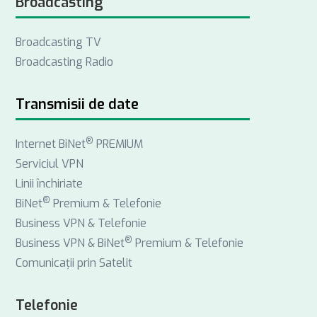
Broadcasting
c
n
s
e
k
t
Broadcasting TV
b
e
a
Broadcasting Radio
o
d
g
o
I
r
k
n
a
Transmisii de date
m
®
Internet BiNet
PREMIUM
Serviciul VPN
Linii închiriate
®
BiNet
Premium & Telefonie
Business VPN & Telefonie
®
Business VPN & BiNet
Premium & Telefonie
Comunicații prin Satelit
Telefonie