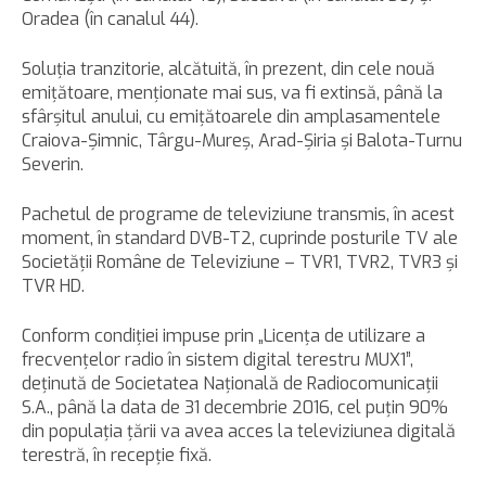
Oradea (în canalul 44).
Soluţia tranzitorie, alcătuită, în prezent, din cele nouă
emiţătoare, menţionate mai sus, va fi extinsă, până la
sfârşitul anului, cu emiţătoarele din amplasamentele
Craiova-Şimnic, Târgu-Mureş, Arad-Şiria şi Balota-Turnu
Severin.
Pachetul de programe de televiziune transmis, în acest
moment, în standard DVB-T2, cuprinde posturile TV ale
Societăţii Române de Televiziune – TVR1, TVR2, TVR3 şi
TVR HD.
Conform condiţiei impuse prin „Licenţa de utilizare a
frecvenţelor radio în sistem digital terestru MUX1”,
deţinută de Societatea Naţională de Radiocomunicaţii
S.A., până la data de 31 decembrie 2016, cel puţin 90%
din populaţia ţării va avea acces la televiziunea digitală
terestră, în recepţie fixă.