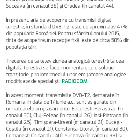
Suceava (în canalul 38) şi Oradea (în canalul 44).
În prezent, aria de acoperire cu transmisii digital
terestre, în standard DVB-T2, este de aproximativ 47%
din populaţia României. Pentru sfârşitul anului 2015,
ţinta de acoperire, în recepţie fixă, este de circa 50% din
populaţia ţării.
Trecerea de la televiziunea analogică terestră la cea
digitală terestră se face, momentan, cu o soluţie
tranzitorie, prin intermediul unor emiţătoare analogice
modificate de specialiştii
RADIOCOM
.
În acest moment, transmisiile DVB-T2, demarate în
România, în data de 17 iunie a.c., sunt asigurate din
următoarele amplasamente: Bucureşti-Herăstrău (în
canalul 30), Cluj-Feleac (în canalul 26), Iaşi-Pietrăria (în
canalul 25), Timişoara-Urseni (în canalul 21), Bucegi-
Coştila (în canalul 21), Constanţa-Litoral (în canalul 30),
Comăneşti (în canalul 40), Suceava (în canalul 38) şi