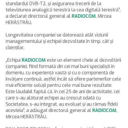
standardul DVB-T2, şi asigurarea trecerii de la
televiziunea analogică terestră la cea digitală terestră”,
a declarat directorul general al
RADIOCOM
, Mircea
HERĂSTRĂU.
Longevitatea companiei se datorează atât viziunii
managementului şi echipei dezvoltate în timp, cât şi
clienţilor.
„Echipa
RADIOCOM
este un element cheie al dezvoltării
companiei, fiind formată din cei mai buni specialişti în
domeniu, cu experienţă vastă şi cu o componentă de
învăţare continuă, astfel încât să ofere partenerilor cele
mai eficiente soluţii pentru cele mai bune rezultate.
Este lăudabil faptul că, în cei 25 de ani de activitate, cei
care s-au alăturat echipei au crescut odată cu
Societatea, s-au integrat, au evoluat şi au rămas fideli
acesteia”, a adăugat directorul general al
RADIOCOM
,
Mircea HERĂSTRĂU.