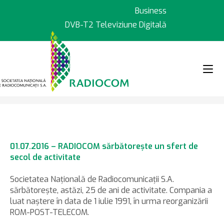
Sari
Business
la
DVB-T2 Televiziune Digitală
conținut
>
>
Știri
01.07.2016 – RADIOCOM sărb
01.07.2016 – RADIOCOM sărbătoreşte un sfert de
secol de activitate
Societatea Naţională de Radiocomunicaţii S.A.
sărbătoreşte, astăzi, 25 de ani de activitate. Compania a
luat naştere în data de 1 iulie 1991, în urma reorganizării
ROM-POST-TELECOM.