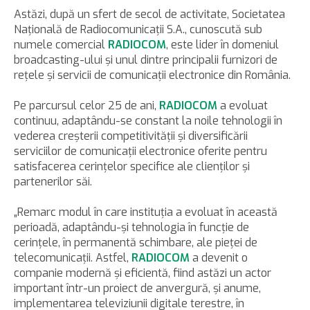
Astăzi, după un sfert de secol de activitate, Societatea
Naţională de Radiocomunicaţii S.A., cunoscută sub
numele comercial
RADIOCOM
, este lider în domeniul
broadcasting-ului şi unul dintre principalii furnizori de
reţele şi servicii de comunicaţii electronice din România.
Pe parcursul celor 25 de ani,
RADIOCOM
a evoluat
continuu, adaptându-se constant la noile tehnologii în
vederea creşterii competitivităţii şi diversificării
serviciilor de comunicaţii electronice oferite pentru
satisfacerea cerinţelor specifice ale clienţilor şi
partenerilor săi.
„Remarc modul în care instituţia a evoluat în această
perioadă, adaptându-şi tehnologia în funcţie de
cerinţele, în permanentă schimbare, ale pieţei de
telecomunicaţii. Astfel,
RADIOCOM
a devenit o
companie modernă şi eficientă, fiind astăzi un actor
important într-un proiect de anvergură, şi anume,
implementarea televiziunii digitale terestre, în