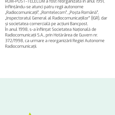
ROM-POST-TELECOM a fost reorganizată în anul 1991,
înfiinţându-se atunci patru regii autonome
„Radiocomunicaţii”, „Romtelecom”, „Poşta Română”,
„Inspectoratul General al Radiocomunicaţiilor” (IGR), dar
şi societatea comercială pe acţiuni Bancpost.
În anul 1998, s-a înfiinţat Societatea Naţională de
Radiocomunicaţii S.A., prin Hotărârea de Guvern nr.
372/1998, ca urmare a reorganizării Regiei Autonome
Radiocomunicaţii.