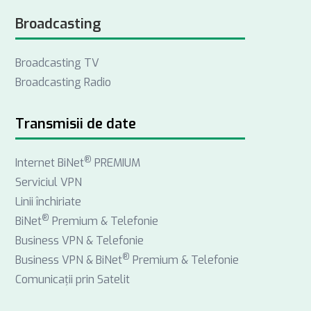
a
i
n
Broadcasting
c
n
s
e
k
t
Broadcasting TV
b
e
a
Broadcasting Radio
o
d
g
o
I
r
k
n
a
Transmisii de date
m
®
Internet BiNet
PREMIUM
Serviciul VPN
Linii închiriate
®
BiNet
Premium & Telefonie
Business VPN & Telefonie
®
Business VPN & BiNet
Premium & Telefonie
Comunicații prin Satelit