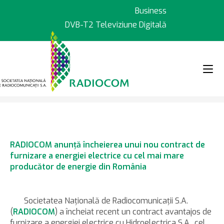
Sari
Business
la
DVB-T2 Televiziune Digitală
conținut
>
>
Știri
RADIOCOM anunţă încheierea
RADIOCOM anunţă încheierea unui nou contract de
furnizare a energiei electrice cu cel mai mare
producător de energie din România
Societatea Naţională de Radiocomunicaţii S.A.
(
RADIOCOM
) a încheiat recent un contract avantajos de
furnizare a energiei electrice cu Hidroelectrica S.A., cel