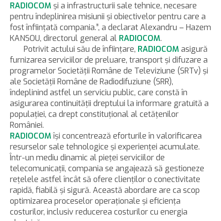
RADIOCOM
şi a infrastructurii sale tehnice, necesare
pentru îndeplinirea misiunii şi obiectivelor pentru care a
fost înfiinţată compania.”, a declarat Alexandru – Hazem
KANSOU, directorul general al
RADIOCOM
.
Potrivit actului său de înfiinţare,
RADIOCOM
asigură
furnizarea serviciilor de preluare, transport şi difuzare a
programelor Societăţii Române de Televiziune (SRTv) şi
ale Societăţii Române de Radiodifuziune (SRR),
îndeplinind astfel un serviciu public, care constă în
asigurarea continuităţii dreptului la informare gratuită a
populaţiei, ca drept constituţional al cetăţenilor
României.
RADIOCOM
îşi concentrează eforturile în valorificarea
resurselor sale tehnologice şi experienţei acumulate.
Într-un mediu dinamic al pieţei serviciilor de
telecomunicaţii, compania se angajează să gestioneze
reţelele astfel încât să ofere clienţilor o conectivitate
rapidă, fiabilă şi sigură. Această abordare are ca scop
optimizarea proceselor operaţionale şi eficienţa
costurilor, inclusiv reducerea costurilor cu energia