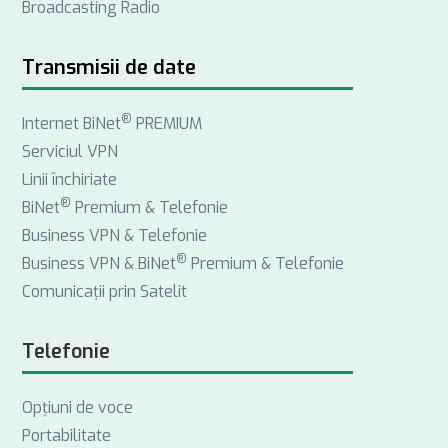
Broadcasting Radio
o
d
g
o
I
r
k
n
a
Transmisii de date
m
®
Internet BiNet
PREMIUM
Serviciul VPN
Linii închiriate
®
BiNet
Premium & Telefonie
Business VPN & Telefonie
®
Business VPN & BiNet
Premium & Telefonie
Comunicații prin Satelit
Telefonie
Opţiuni de voce
Portabilitate