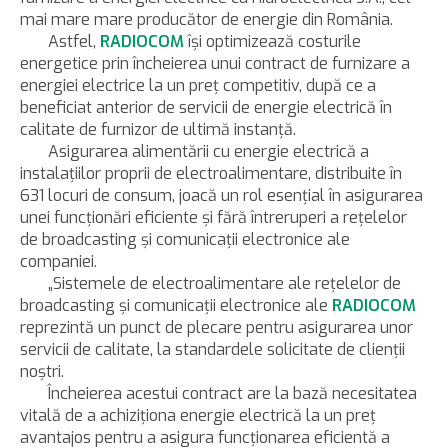
mai mare mare producător de energie din România.
Astfel,
RADIOCOM
îşi optimizează costurile
energetice prin încheierea unui contract de furnizare a
energiei electrice la un preţ competitiv, după ce a
beneficiat anterior de servicii de energie electrică în
calitate de furnizor de ultimă instanţă.
Asigurarea alimentării cu energie electrică a
instalaţiilor proprii de electroalimentare, distribuite în
631 locuri de consum, joacă un rol esenţial în asigurarea
unei funcţionări eficiente şi fără întreruperi a reţelelor
de broadcasting şi comunicaţii electronice ale
companiei.
„Sistemele de electroalimentare ale reţelelor de
broadcasting şi comunicaţii electronice ale
RADIOCOM
reprezintă un punct de plecare pentru asigurarea unor
servicii de calitate, la standardele solicitate de clienţii
noştri.
Încheierea acestui contract are la bază necesitatea
vitală de a achiziţiona energie electrică la un preţ
avantajos pentru a asigura funcţionarea eficientă a