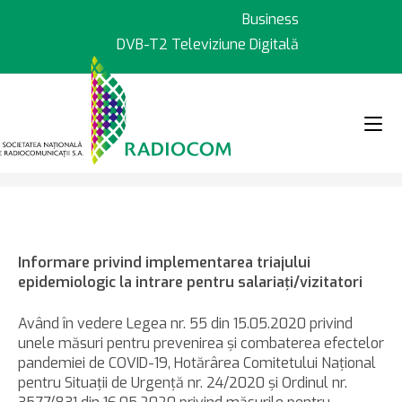
Sari
Business
la
DVB-T2 Televiziune Digitală
conținut
>
>
Știri
Informare privind implement
Informare privind implementarea triajului
epidemiologic la intrare pentru salariaţi/vizitatori
Având în vedere Legea nr. 55 din 15.05.2020 privind
unele măsuri pentru prevenirea şi combaterea efectelor
pandemiei de COVID-19, Hotărârea Comitetului Naţional
pentru Situaţii de Urgenţă nr. 24/2020 şi Ordinul nr.