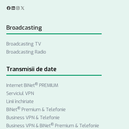
F
L
I
X
a
i
n
Broadcasting
c
n
s
e
k
t
Broadcasting TV
b
e
a
Broadcasting Radio
o
d
g
o
I
r
k
n
a
Transmisii de date
m
®
Internet BiNet
PREMIUM
Serviciul VPN
Linii închiriate
®
BiNet
Premium & Telefonie
Business VPN & Telefonie
®
Business VPN & BiNet
Premium & Telefonie