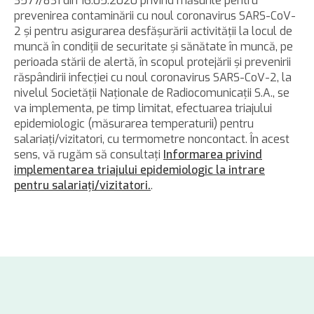
3577/831 din 16.05.2020 privind măsurile pentru
prevenirea contaminării cu noul coronavirus SARS-CoV-
2 şi pentru asigurarea desfăşurării activităţii la locul de
muncă în condiţii de securitate şi sănătate în muncă, pe
perioada stării de alertă, în scopul protejării şi prevenirii
răspândirii infecţiei cu noul coronavirus SARS-CoV-2, la
nivelul Societăţii Naţionale de Radiocomunicaţii S.A., se
va implementa, pe timp limitat, efectuarea triajului
epidemiologic (măsurarea temperaturii) pentru
salariaţi/vizitatori, cu termometre noncontact. În acest
sens, vă rugăm să consultaţi
Informarea privind
implementarea triajului epidemiologic la intrare
pentru salariaţi/vizitatori.
.