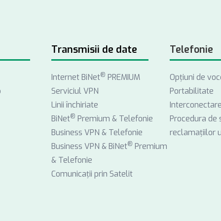
Transmisii de date
Telefonie
®
Internet BiNet
PREMIUM
Opţiuni de voc
o
Serviciul VPN
Portabilitate
Linii închiriate
Interconectar
®
BiNet
Premium & Telefonie
Procedura de 
Business VPN & Telefonie
reclamațiilor ut
®
Business VPN & BiNet
Premium
& Telefonie
Comunicații prin Satelit