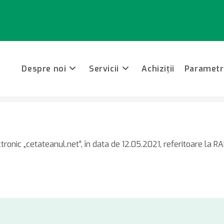
Despre noi
Servicii
Achiziții
Parametri
ări cu privire la informaţiile publicate de „cetăţeanul.net” în data de 
tronic „cetateanul.net”, în data de 12.05.2021, referitoare la