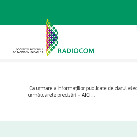
Sari
la
conținut
>
>
Știri
14.05.2021 – Preciz
Ca urmare a informaţiilor publicate de ziarul elec
următoarele precizări –
AICI.
. .