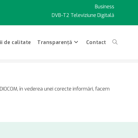
Business
DVB-T2 Televiziune Digitală
i de calitate
Transparență
Contact
Toggle
12.05.2021, despre RADIOCOM
website
 RADIOCOM, în vederea unei corecte informări, facem
search