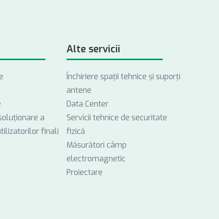
Alte servicii
e
Închiriere spații tehnice și suporți
antene
e
Data Center
soluționare a
Servicii tehnice de securitate
ilizatorilor finali
fizică
Măsurători câmp
electromagnetic
Proiectare