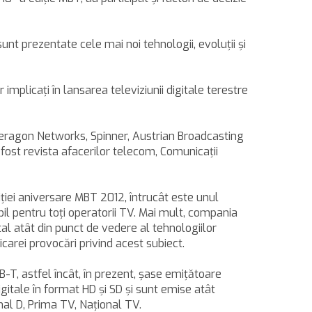
nt prezentate cele mai noi tehnologii, evoluţii şi
implicați în lansarea televiziunii digitale terestre
Ceragon Networks, Spinner, Austrian Broadcasting
fost revista afacerilor telecom, Comunicaţii
ţiei aniversare MBT 2012, întrucât este unul
iabil pentru toţi operatorii TV. Mai mult, compania
gital atât din punct de vedere al tehnologiilor
carei provocări privind acest subiect.
-T, astfel încât, în prezent, şase emiţătoare
gitale în format HD şi SD şi sunt emise atât
nal D, Prima TV, Naţional TV.