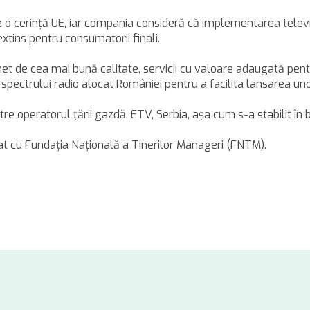
te o cerinţă UE, iar compania consideră că implementarea televiz
extins pentru consumatorii finali.
sunet de cea mai bună calitate, servicii cu valoare adaugată 
 spectrului radio alocat României pentru a facilita lansarea unor 
ătre operatorul ţării gazdă, ETV, Serbia, aşa cum s-a stabilit în 
at cu Fundaţia Naţională a Tinerilor Manageri (FNTM).