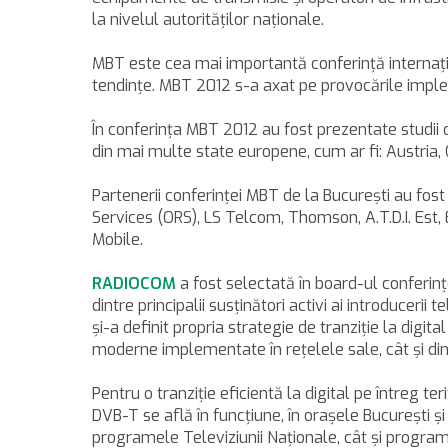
la nivelul autorităţilor naţionale.
MBT este cea mai importantă conferinţă internaţio
tendinţe. MBT 2012 s-a axat pe provocările imple
În conferinţa MBT 2012 au fost prezentate studii de
din mai multe state europene, cum ar fi: Austria,
Partenerii conferinţei MBT de la Bucureşti au fo
Services (ORS), LS Telcom, Thomson, A.T.D.I. Est,
Mobile.
RADIOCOM
a fost selectată în board-ul conferin
dintre principalii susţinători activi ai introduceri
şi-a definit propria strategie de tranziţie la digita
moderne implementate în reţelele sale, cât şi din 
Pentru o tranziţie eficientă la digital pe întreg ter
DVB-T se află în funcţiune, în oraşele Bucureşti ş
programele Televiziunii Naţionale, cât şi program