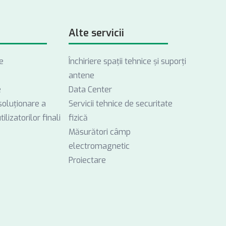
Alte servicii
e
Închiriere spații tehnice și suporți
antene
e
Data Center
soluționare a
Servicii tehnice de securitate
ilizatorilor finali
fizică
Măsurători câmp
electromagnetic
Proiectare