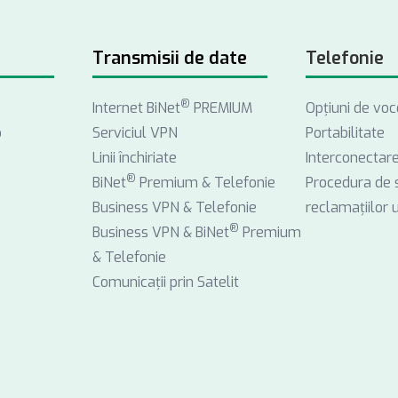
Transmisii de date
Telefonie
®
Internet BiNet
PREMIUM
Opţiuni de voc
o
Serviciul VPN
Portabilitate
Linii închiriate
Interconectar
®
BiNet
Premium & Telefonie
Procedura de 
Business VPN & Telefonie
reclamațiilor ut
®
Business VPN & BiNet
Premium
& Telefonie
Comunicații prin Satelit