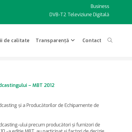
Business
DVB-T2 Televiziune Digitală
i de calitate
Transparență
Contact
Toggle
website
dcastingului – MBT 2012
oadcasting şi a Producătorilor de Echipamente de
search
casting-ului precum producători şi furnizori de
 -a ediţie MBT, au participat şi factori de decizie