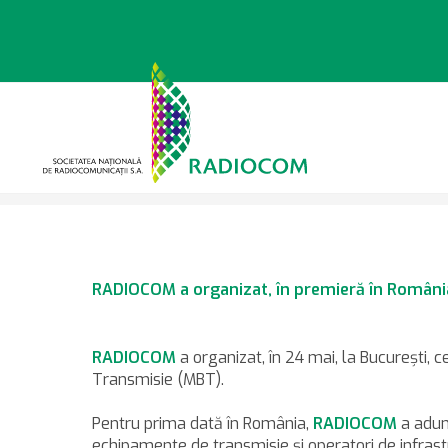
Sari
la
conținut
>
>
Știri
29.05.2012 RADIO
RADIOCOM a organizat, în premieră în Români
RADIOCOM
a organizat, în 24 mai, la Bucureşti, 
Transmisie (MBT).
Pentru prima dată în România,
RADIOCOM
a adun
echipamente de transmisie şi operatori de infrastr