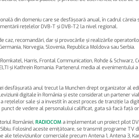
nală din domeniu care se desfăşoară anual, în cadrul căreia su
mentării reţelelor DVB-T şi DVB-T2 la nivel regional.
 caz, recomandări, dar şi provocările şi realizările operatorilor 
 Germania, Norvegia, Slovenia, Republica Moldova sau Serbia.
st Romkatel, Harris, Frontal Communication, Rohde & Schwarz, 
 ELTI şi Kathrein Romania. Partenerul media al evenimentului a 
ţei desfăşurată anul trecut la Munchen drept organizator al edi
i televiziunii digitale în România şi este considerat un partener v
l a reţelelor sale şi a investit în acest proces de tranziţie la di
punct de vedere al personalului calificat, gata să facă faţă ori
itoriul României,
RADIOCOM
a implementat un proiect pilot DVB
i Sibiu. Folosind aceste emiţătoare, se transmit programe TV di
e ale televiziunilor comerciale precum Antena 1, Antena 3, Ka