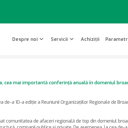
Despre noi
Servicii
Achiziții
Parametri
COM – Gazda MBT 2012
a, cea mai importantă conferinţă anuală în domeniul broa
cea de-a 10-a ediţie a Reuniunii Organizaţiilor Regionale de Br
at comunitatea de afaceri regională de top din domeniul broad
uctură, companii publice şi private. De asemenea, la cea de-a 10