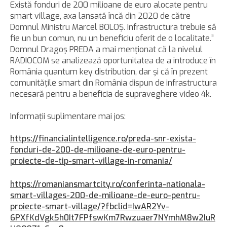
Există fonduri de 200 milioane de euro alocate pentru
smart village, axa lansată încă din 2020 de către
Domnul Ministru Marcel BOLOŞ. Infrastructura trebuie să
fie un bun comun, nu un beneficiu oferit de o localitate.”
Domnul Dragoş PREDA a mai menţionat că la nivelul
RADIOCOM se analizează oportunitatea de a introduce în
România quantum key distribution, dar şi că în prezent
comunităţile smart din România dispun de infrastructura
necesară pentru a beneficia de supraveghere video 4k.
Informaţii suplimentare mai jos:
https://financialintelligence.ro/preda-snr-exista-
fonduri-de-200-de-milioane-de-euro-pentru-
proiecte-de-tip-smart-village-in-romania/
https://romaniansmartcity.ro/conferinta-nationala-
smart-villages-200-de-milioane-de-euro-pentru-
proiecte-smart-village/?fbclid=IwAR2Yv-
6PXfKdVgk5h0It7FPfswKm7Rwzuaer7NYmhM8w2IuR