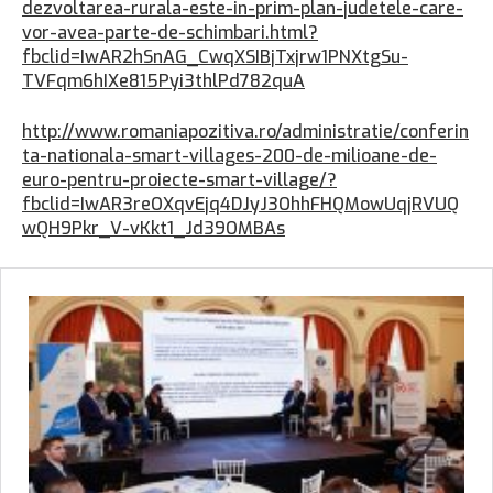
dezvoltarea-rurala-este-in-prim-plan-judetele-care-
vor-avea-parte-de-schimbari.html?
fbclid=IwAR2hSnAG_CwqXSIBjTxjrw1PNXtgSu-
TVFqm6hIXe815Pyi3thlPd782quA
http://www.romaniapozitiva.ro/administratie/conferin
ta-nationala-smart-villages-200-de-milioane-de-
euro-pentru-proiecte-smart-village/?
fbclid=IwAR3reOXqvEjq4DJyJ3OhhFHQMowUqjRVUQ
wQH9Pkr_V-vKkt1_Jd39OMBAs