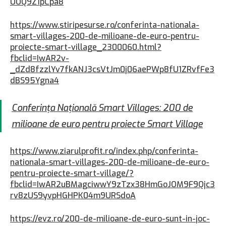
UOQ9Z1pCpa8
https://www.stiripesurse.ro/conferinta-nationala-
smart-villages-200-de-milioane-de-euro-pentru-
proiecte-smart-village_2300060.html?
fbclid=IwAR2v-
_dZd8fzzlYv7fkANJ3csVtJm0j06aePWp8fU1ZRvfFe3
dBS95Ygna4
Conferința Națională Smart Villages: 200 de
milioane de euro pentru proiecte Smart Village
https://www.ziarulprofit.ro/index.php/conferinta-
nationala-smart-villages-200-de-milioane-de-euro-
pentru-proiecte-smart-village/?
fbclid=IwAR2uBMagciwwY9zTzx38HmGoJOM9F9Qjc3
rv8zUS9yvpHGHPK04m9URSdoA
https://evz.ro/200-de-milioane-de-euro-sunt-in-joc-