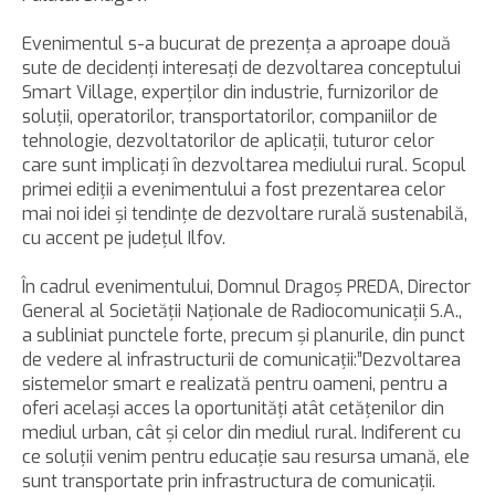
Evenimentul s-a bucurat de prezenţa a aproape două
sute de decidenţi interesaţi de dezvoltarea conceptului
Smart Village, experţilor din industrie, furnizorilor de
soluţii, operatorilor, transportatorilor, companiilor de
tehnologie, dezvoltatorilor de aplicaţii, tuturor celor
care sunt implicaţi în dezvoltarea mediului rural. Scopul
primei ediţii a evenimentului a fost prezentarea celor
mai noi idei şi tendinţe de dezvoltare rurală sustenabilă,
cu accent pe judeţul Ilfov.
În cadrul evenimentului, Domnul Dragoş PREDA, Director
General al Societăţii Naţionale de Radiocomunicaţii S.A.,
a subliniat punctele forte, precum şi planurile, din punct
de vedere al infrastructurii de comunicaţii:”Dezvoltarea
sistemelor smart e realizată pentru oameni, pentru a
oferi acelaşi acces la oportunităţi atât cetăţenilor din
mediul urban, cât şi celor din mediul rural. Indiferent cu
ce soluţii venim pentru educaţie sau resursa umană, ele
sunt transportate prin infrastructura de comunicaţii.