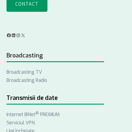
CONTACT
F
L
I
X
a
i
n
Broadcasting
c
n
s
e
k
t
Broadcasting TV
b
e
a
Broadcasting Radio
o
d
g
o
I
r
k
n
a
Transmisii de date
m
®
Internet BiNet
PREMIUM
Serviciul VPN
Linii închiriate