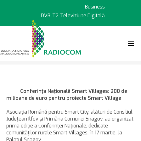
Sari
Business
la
DVB-T2 Televiziune Digitală
conținut
>
>
Știri
Conferinţa Naţională Smart
Conferinţa Naţională Smart Villages: 200 de
milioane de euro pentru proiecte Smart Village
Asociaţia Română pentru Smart City, alături de Consiliul
Judeţean Ilfov şi Primăria Comunei Snagov, au organizat
prima ediţie a Conferinţei Naţionale, dedicate
comunităţilor rurale Smart Villages, în 17 martie, la
Palatul Snagov.