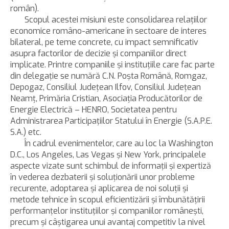
român).
Scopul acestei misiuni este consolidarea relaţiilor
economice româno-americane în sectoare de interes
bilateral, pe teme concrete, cu impact semnificativ
asupra factorilor de decizie şi companiilor direct
implicate. Printre companiile şi instituţiile care fac parte
din delegaţie se numără C.N. Poşta Română, Romgaz,
Depogaz, Consiliul Judeţean Ilfov, Consiliul Judeţean
Neamţ, Primăria Cristian, Asociaţia Producătorilor de
Energie Electrică – HENRO, Societatea pentru
Administrarea Participaţiilor Statului în Energie (S.A.P.E.
S.A.) etc.
În cadrul evenimentelor, care au loc la Washington
D.C., Los Angeles, Las Vegas şi New York, principalele
aspecte vizate sunt schimbul de informaţii şi expertiză
în vederea dezbaterii şi soluţionării unor probleme
recurente, adoptarea şi aplicarea de noi soluţii şi
metode tehnice în scopul eficientizării şi îmbunătăţirii
performanţelor instituţiilor şi companiilor româneşti,
precum şi câştigarea unui avantaj competitiv la nivel