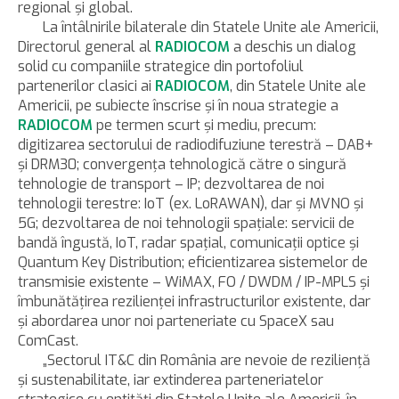
regional şi global.
La întâlnirile bilaterale din Statele Unite ale Americii,
Directorul general al
RADIOCOM
a deschis un dialog
solid cu companiile strategice din portofoliul
partenerilor clasici ai
RADIOCOM
, din Statele Unite ale
Americii, pe subiecte înscrise şi în noua strategie a
RADIOCOM
pe termen scurt şi mediu, precum:
digitizarea sectorului de radiodifuziune terestră – DAB+
şi DRM30; convergenţa tehnologică către o singură
tehnologie de transport – IP; dezvoltarea de noi
tehnologii terestre: IoT (ex. LoRAWAN), dar şi MVNO şi
5G; dezvoltarea de noi tehnologii spaţiale: servicii de
bandă îngustă, IoT, radar spaţial, comunicaţii optice şi
Quantum Key Distribution; eficientizarea sistemelor de
transmisie existente – WiMAX, FO / DWDM / IP-MPLS şi
îmbunătăţirea rezilienţei infrastructurilor existente, dar
şi abordarea unor noi parteneriate cu SpaceX sau
ComCast.
„Sectorul IT&C din România are nevoie de rezilienţă
şi sustenabilitate, iar extinderea parteneriatelor