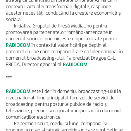
strategice cu entităţi din Statele Unite ale Americii, în
contextul actualei transformări digitale, răspunde
acestor necesităţi, conducând la creştere economică şi
socială.
Iniţiativa Grupului de Presă MediaUno pentru
promovarea parteneriatelor româno-americane în
domeniul socio-economic este o oportunitate pentru
RADIOCOM
în contextul valorificării pe deplin al
potenţialului pe care compania îl are ca lider naţional în
domeniul broadcasting-ului. ” a precizat Dragoş C.-L.
PREDA, Director general al
RADIOCOM
.
***
RADIOCOM
este lider în domeniul broadcasting-ului la
nivel naţional, fiind principalul furnizor de servicii de
broadcasting pentru posturile publice de radio şi
televiziune, precum şi un jucător important în domeniul
comunicaţiilor electronice.
Pe termen scurt, mediu şi lung, compania îşi
propune un plan strategic ambiţios în care sunt definite