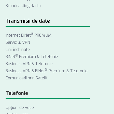
Broadcasting Radio
o
d
g
o
I
r
k
n
a
Transmisii de date
m
®
Internet BiNet
PREMIUM
Serviciul VPN
Linii închiriate
®
BiNet
Premium & Telefonie
Business VPN & Telefonie
®
Business VPN & BiNet
Premium & Telefonie
Comunicații prin Satelit
Telefonie
Opţiuni de voce