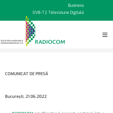
Sari
Business
la
DVB-T2 Televiziune Digitală
conținut
>
>
Știri
RADIOCOM – vizită de lucru 
COMUNICAT DE PRESĂ
Bucureşti, 21.06.2022