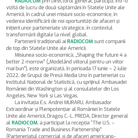
RADIOCOM
prin Directorul general, participă, într-o
vizită de lucru de două săptămâni în Statele Unite ale
Americii, în cadrul unei misiuni socio-economice, în
vederea identificării de noi oportunităţi de afaceri şi
iniţierii unor parteneriate strategice, în contextul
transformării digitale la nivel global.
Partenerii tradiţionali ai
RADIOCOM
sunt companii
de top din Statele Unite ale Americii.
Misiunea socio-economică, „Shaping the future 4 a
better 2 morrow” („Modelând viitorul pentru un viitor
mai bun”), este organizată, în perioada 17 iunie – 2 iulie
2022, de Grupul de Presă Media Uno în parteneriat cu
Institutul Naţional de Statistică, cu sprijinul Ambasadei
României din Washington şi al consulatelor din Los
Angeles, New York şi Las Vegas.
La invitaţia E.s. Andrei MURARU, Ambasador
Extraordinar şi Plenipotenţiar al României în Statele
Unite ale Americii, Dragoş C.-L. PREDA, Director general
al
RADIOCOM
, a participat la recepţia “The U.S. –
Romania Trade and Business Partenership”
(Parteneriatul comercial şi de afaceri americano-