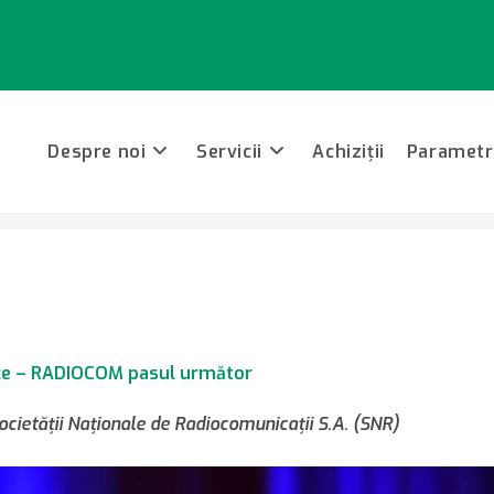
Despre noi
Servicii
Achiziții
Parametri
e Dragoş Preda: Connectivity-as-a-Service – RADIOCOM pasul următor
ice – RADIOCOM pasul următor
ocietăţii Naţionale de Radiocomunicaţii S.A. (SNR)