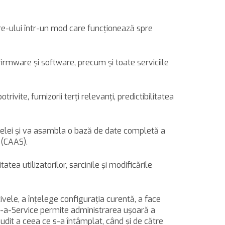
are-ului într-un mod care funcţionează spre
irmware şi software, precum şi toate serviciile
vite, furnizorii terţi relevanţi, predictibilitatea
eţelei şi va asambla o bază de date completă a
 (CAAS).
ea utilizatorilor, sarcinile şi modificările
vele, a înţelege configuraţia curentă, a face
as-a-Service permite administrarea uşoară a
audit a ceea ce s-a întâmplat, când şi de către