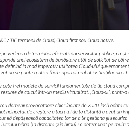
T&C / TIC termenii de Cloud, Cloud first sau Cloud native.
 vederea determinării eficientizării serviciilor publice, creşter
a răspunde unui ecosistem de bunăstare atât de solicitat de cătr
te definind în mod imperativ utilitatea Cloud-ului guvernamenta
 nu se poate realiza fără suportul real al instituţiilor direct v
tre cele trei modele de servicii fundamentale de tip cloud compu
resurse de calcul într-un mediu virtualizat, „Cloud-ul”, printr-o
a erau domenii provocatoare chiar înainte de 2020, însă odată 
ul neîncetat de creştere a lucrului de la distanţă a avut un im
t să depăşească capacitatea lor de a le gestiona şi securiza efi
lucrului hibrid (la distanţă şi în birou) i-a determinat pe mulţi 