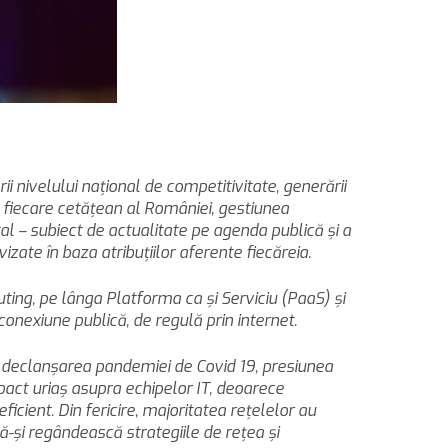
ii nivelului naţional de competitivitate, generării
e fiecare cetăţean al României, gestiunea
l – subiect de actualitate pe agenda publică şi a
izate în baza atribuţiilor aferente fiecăreia.
ting, pe lânga Platforma ca şi Serviciu (PaaS) şi
 conexiune publică, de regulă prin internet.
cu declanşarea pandemiei de Covid 19, presiunea
pact uriaş asupra echipelor IT, deoarece
cient. Din fericire, majoritatea reţelelor au
să-şi regândească strategiile de reţea şi