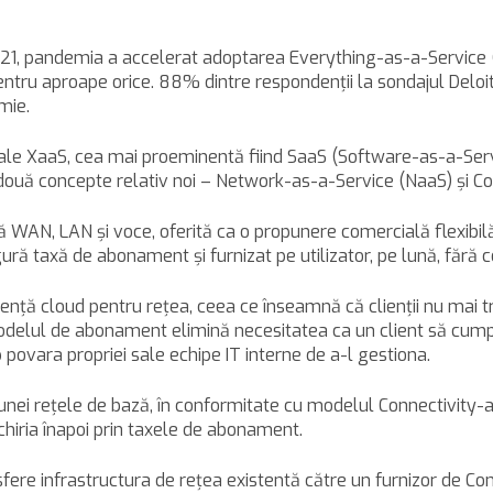
e 2021, pandemia a accelerat adoptarea Everything-as-a-Service
ntru aproape orice. 88% dintre respondenţii la sondajul Deloit
mie.
le XaaS, cea mai proeminentă fiind SaaS (Software-as-a-Servic
u două concepte relativ noi – Network-as-a-Service (NaaS) şi C
ă WAN, LAN şi voce, oferită ca o propunere comercială flexibil
ură taxă de abonament şi furnizat pe utilizator, pe lună, fără cos
nţă cloud pentru reţea, ceea ce înseamnă că clienţii nu mai tr
Modelul de abonament elimină necesitatea ca un client să cump
povara propriei sale echipe IT interne de a-l gestiona.
a unei reţele de bază, în conformitate cu modelul Connectivity-a
chiria înapoi prin taxele de abonament.
sfere infrastructura de reţea existentă către un furnizor de Co