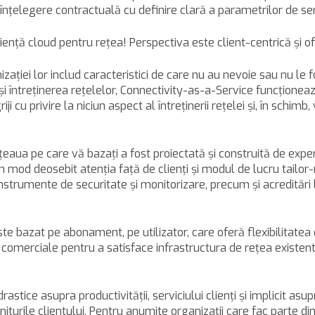
 înţelegere contractuală cu definire clară a parametrilor de ser
enţă cloud pentru reţea! Perspectiva este client-centrică şi of
izaţiei lor includ caracteristici de care nu au nevoie sau nu le 
 întreţinerea reţelelor, Connectivity-as-a-Service funcţionează
 cu privire la niciun aspect al întreţinerii reţelei şi, în schimb
eaua pe care vă bazaţi a fost proiectată şi construită de experţi
 în mod deosebit atenţia faţă de clienţi şi modul de lucru tai
i instrumente de securitate şi monitorizare, precum şi acreditări
este bazat pe abonament, pe utilizator, care oferă flexibilitat
comerciale pentru a satisface infrastructura de reţea existent
astice asupra productivităţii, serviciului clienţi şi implicit as
niturile clientului. Pentru anumite organizaţii care fac parte din