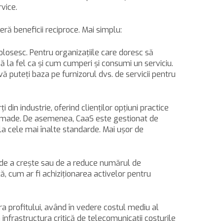
vice.
eră beneficii reciproce. Mai simplu:
folosesc. Pentru organizaţiile care doresc să
 la fel ca şi cum cumperi şi consumi un serviciu.
, vă puteţi baza pe furnizorul dvs. de servicii pentru
 din industrie, oferind clienţilor opţiuni practice
lor-made. De asemenea, CaaS este gestionat de
 la cele mai înalte standarde. Mai uşor de
ea de a creşte sau de a reduce numărul de
ă, cum ar fi achiziţionarea activelor pentru
upra profitului, având în vedere costul mediu al
 infrastructura critică de telecomunicaţii costurile