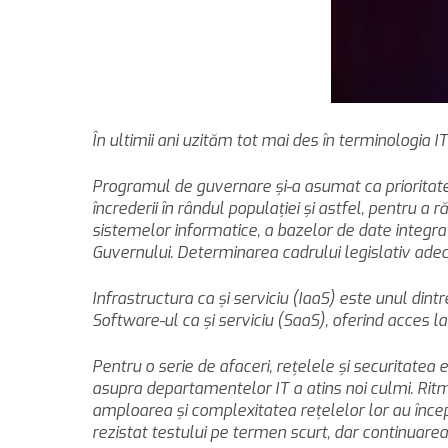
În ultimii ani uzităm tot mai des în terminologia I
Programul de guvernare şi-a asumat ca prioritate, în
încrederii în rândul populaţiei şi astfel, pentru 
sistemelor informatice, a bazelor de date integra
Guvernului. Determinarea cadrului legislativ adecvat
Infrastructura ca şi serviciu (IaaS) este unul din
Software-ul ca şi serviciu (SaaS), oferind acces la 
Pentru o serie de afaceri, reţelele şi securitate
asupra departamentelor IT a atins noi culmi. Ritm
amploarea şi complexitatea reţelelor lor au începu
rezistat testului pe termen scurt, dar continuarea 