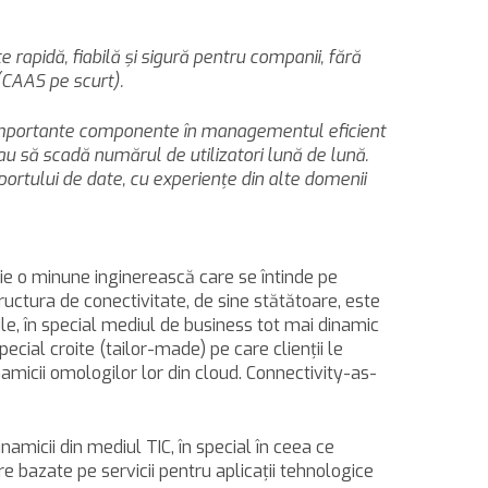
 rapidă, fiabilă şi sigură pentru companii, fără
 (CAAS pe scurt).
ai importante componente în managementul eficient
sau să scadă numărul de utilizatori lună de lună.
ortului de date, cu experienţe din alte domenii
tuie o minune inginerească care se întinde pe
ructura de conectivitate, de sine stătătoare, este
ile, în special mediul de business tot mai dinamic
ecial croite (tailor-made) pe care clienţii le
amicii omologilor lor din cloud. Connectivity-as-
amicii din mediul TIC, în special în ceea ce
 bazate pe servicii pentru aplicaţii tehnologice