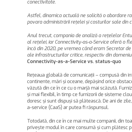
conectivitate.
Astfel, dinamica actuală ne solicită o abordare ra
povara administrării reţelei şi costurilor sale din
Anul trecut, compania de analiză a reţelelor Entu
al reţelei, iar Connectivity-as-a-Service oferă o 
încă din 2020, pe vremea când eram Secretar de st
ale infrastructurilor critice, respectiv din domen
Connectivity-as-a-Service vs. status-quo
Reţeaua globală de comunicaţii – compusă din infra
continente, mări şi oceane, depăşind orice obstaco
văzută din ce în ce cu o marjă mai scăzută. Furniz
şi mai flexibil, în timp ce furnizorii de sisteme 
doresc şi sunt dispuşi să plătească. De ani de zil
a-service (CaaS) ar putea fi răspunsul.
Totodată, din ce în ce mai multe companii, din toa
priveşte modul în care consumă şi cum plătesc pen