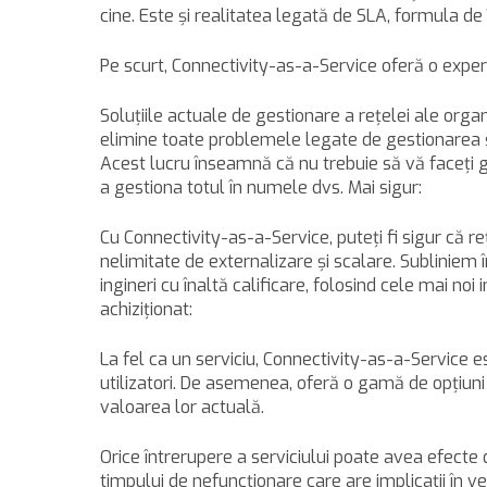
cine. Este şi realitatea legată de SLA, formula de
Pe scurt, Connectivity-as-a-Service oferă o experi
Soluţiile actuale de gestionare a reţelei ale organ
elimine toate problemele legate de gestionarea şi
Acest lucru înseamnă că nu trebuie să vă faceţi griji
a gestiona totul în numele dvs. Mai sigur:
Cu Connectivity-as-a-Service, puteţi fi sigur că reţ
nelimitate de externalizare şi scalare. Subliniem
ingineri cu înaltă calificare, folosind cele mai no
achiziţionat:
La fel ca un serviciu, Connectivity-as-a-Service 
utilizatori. De asemenea, oferă o gamă de opţiuni 
valoarea lor actuală.
Orice întrerupere a serviciului poate avea efecte dr
timpului de nefuncţionare care are implicaţii în ve