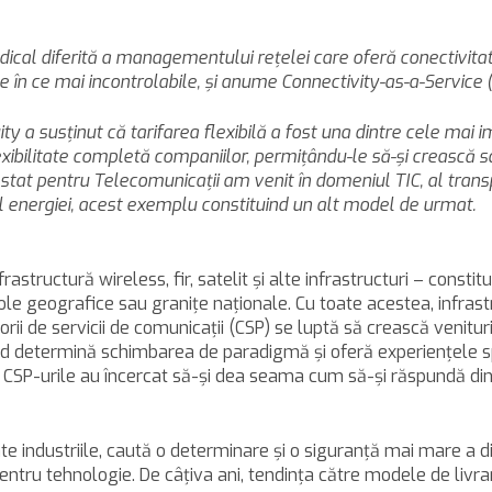
dical diferită a managementului reţelei care oferă conectivitate
 ce în ce mai incontrolabile, şi anume Connectivity-as-a-Service
ity a susţinut că tarifarea flexibilă a fost una dintre cele m
flexibilitate completă companiilor, permiţându-le să-şi crească 
at pentru Telecomunicaţii am venit în domeniul TIC, al transp
iul energiei, acest exemplu constituind un alt model de urmat.
structură wireless, fir, satelit şi alte infrastructuri – consti
le geografice sau graniţe naţionale. Cu toate acestea, infrast
orii de servicii de comunicaţii (CSP) se luptă să crească venitur
cloud determină schimbarea de paradigmă şi oferă experienţele sp
e, CSP-urile au încercat să-şi dea seama cum să-şi răspundă din
te industriile, caută o determinare şi o siguranţă mai mare a din
tru tehnologie. De câţiva ani, tendinţa către modele de livrare