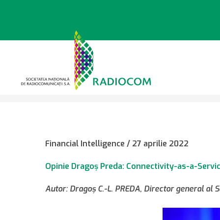
Sari
la
conținut
>
>
Știri
27.04.2022 – Opini
Financial Intelligence / 27 aprilie 2022
Opinie Dragoş Preda: Connectivity-as-a-Serv
Autor: Dragoş C.-L. PREDA, Director general al S