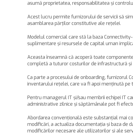
asumă proprietatea, responsabilitatea şi controlul 
Acest lucru permite furnizorului de servicii să s
asamblarea părţilor constitutive ale reţelei.
Modelul comercial care stă la baza Connectivity-a
suplimentare şi resursele de capital uman implicat
Aceasta înseamnă că acoperă toate componentele chei
completă a tuturor costurilor de infrastructură 
Ca parte a procesului de onboarding, furnizorul C
inventarului reţelei, care va fi apoi menţinută pe
Pentru managerul IT şi/sau membrii echipei IT care 
administrative zilnice şi săptămânale pot fi efec
Abordarea convenţională este substanţial mai cost
modificări, a actualiza documentaţia şi baza de d
modificărilor necesare ale utilizatorilor şi ale s