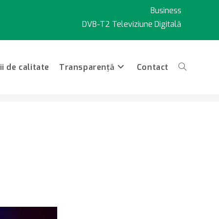
Business
DVB-T2 Televiziune Digitală
i de calitate
Transparență
Contact
Toggle
website
search