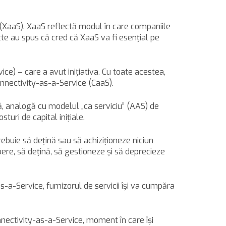
 (XaaS). XaaS reflectă modul în care companiile
te au spus că cred că XaaS va fi esenţial pe
e) – care a avut iniţiativa. Cu toate acestea,
onnectivity-as-a-Service (CaaS).
ă, analogă cu modelul „ca serviciu” (AAS) de
turi de capital iniţiale.
ebuie să deţină sau să achiziţioneze niciun
ere, să deţină, să gestioneze şi să deprecieze
s-a-Service, furnizorul de servicii îşi va cumpăra
nnectivity-as-a-Service, moment în care îşi