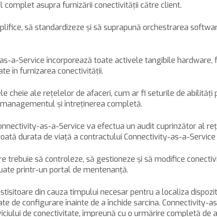
complet asupra furnizării conectivităţii către client.
implifice, să standardizeze şi să suprapună orchestrarea softw
s-a-Service încorporează toate activele tangibile hardware, f
e în furnizarea conectivităţii.
e ale reţelelor de afaceri, cum ar fi seturile de abilităţi potri
şi managementul şi întreţinerea completă.
onnectivity-as-a-Service va efectua un audit cuprinzător al r
 toată durata de viaţă a contractului Connectivity-as-a-Service
trebuie să controleze, să gestioneze şi să modifice conectivitat
tuate printr-un portal de mentenanţă.
isitoare din cauza timpului necesar pentru a localiza dispoziti
ate de configurare înainte de a închide sarcina. Connectivity-
erviciului de conectivitate, împreună cu o urmărire completă de 