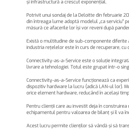
şi infrastructură a crescut exponenţial.
Potrivit unui sondaj de la Deloitte din februari
din întreaga lume adoptă modelul „ca serviciu” pe
măsură ce afacerile lor îşi vor reveni după pande
Există o multitudine de sub-componente diferite a
industria reţelelor este în curs de recuperare, c
Connectivity-as-a-Service este o soluţie integrat
livrare a tehnologiei. Totul este grupat într-o sing
Connectivity-as-a-Service funcţionează ca experie
dispozitiv hardware la lucru (adică LAN-ul lor). 
orice element hardware, reducând în acelaşi timp 
Pentru clienţii care au investit deja în construire
echipamentul pentru valoarea de bilanţ şi îl va în
Acest lucru permite clienţilor să vândă şi să tran