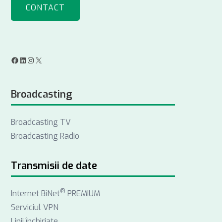
CONTACT
F
L
I
X
a
i
n
Broadcasting
c
n
s
e
k
t
Broadcasting TV
b
e
a
Broadcasting Radio
o
d
g
o
I
r
k
n
a
Transmisii de date
m
®
Internet BiNet
PREMIUM
Serviciul VPN
Linii închiriate