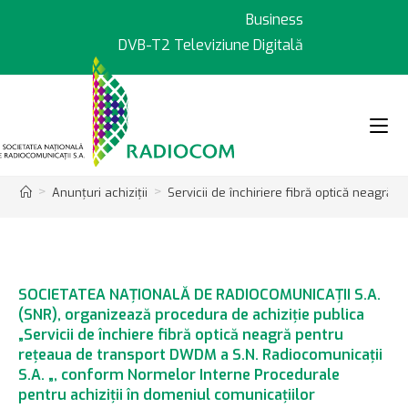
Sari
Business
la
DVB-T2 Televiziune Digitală
conținut
>
>
Anunțuri achiziții
Servicii de închiriere fibră optică neagră
SOCIETATEA NAŢIONALĂ DE RADIOCOMUNICAŢII S.A.
(SNR), organizează procedura de achiziţie publica
„Servicii de închiere fibră optică neagră pentru
reţeaua de transport DWDM a S.N. Radiocomunicaţii
S.A. „, conform Normelor Interne Procedurale
pentru achiziţii în domeniul comunicaţiilor