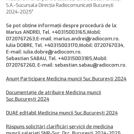
S.A.-Sucursala Direcţia Radiocomunicaţii Bucureşti
2024-2025”
Se pot obţine informaţii despre procedură de la:
Marius ANDREI, Tel. +40315003165,Mobil:
0720767263,E-mail: marius.andrei@radiocom.ro
.
Iulia DOBRE, Tel. +40315003170,Mobil: 0720767034,
E-mail: iulia.dobre@radiocom.ro
.
Sebastian SABAU, Tel. +40315003185,Mobil:
0720767260, E-mail: sebastian.sabau@radiocom.ro
.
Anunţ Participare Medicina muncii Suc.Bucureşti 2024
Documentaţie de atribuire Medicina muncii
Suc.Bucureşti 2024
DUAE editabil Medicina muncii Suc.Bucureşti 2024
Răspuns solicitări clarificări servicii de medicina
muncii salariaţi SNR-Suc. Drc. Bucureşti 2024-2025