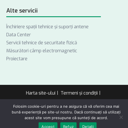
Alte servicii
Închiriere spații tehnice și suporți antene
Data Center
Servicii tehnice de securitate fizică
Măsurători câmp electromagnetic
Proiectare
Harta site-ului
Termeni și condiții
Politică de confidențialitate
Folosim cookie-uri pentru a ne asigura că vă oferim cea mai
bună experiență pe site-ul nostru. Dacă continuați să utilizați
Copyright 2026 by Societatea Națională de Radiocomunicații SA. All
acest site vom presupune că sunteți de acord.
rights reserved.
Accept
Refuz
Detalii