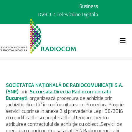
Sari
Business
la
DVB-T2 Televiziune Digitală
conținut
>
>
Anunțuri achiziții
Procedura achi
SOCIETATEA NAŢIONALĂ DE RADIOCOMUNICAŢII S.A.
(SNR)
, prin
Sucursala Direcţia Radiocomunicaţii
Bucureşti
, organizează procedura de achiziţie prin
„achiziţie directă” în conformitatea cu Procedura Proprie
servicii cuprinse in anexa 2 şi prevederile Legii 98/2016
cu modificarile şi completarile ulterioare, pentru
atribuirea contractului de achiziţie cu obiect „Servicii de
medicina muncii pentru salariaţii S.N.Radiocomunicaţii