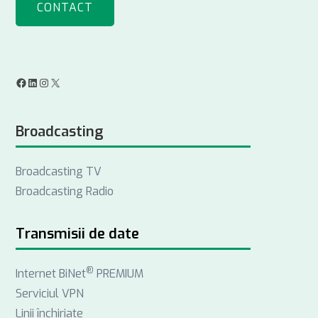
CONTACT
F
L
I
X
a
i
n
Broadcasting
c
n
s
e
k
t
Broadcasting TV
b
e
a
Broadcasting Radio
o
d
g
o
I
r
k
n
a
Transmisii de date
m
®
Internet BiNet
PREMIUM
Serviciul VPN
Linii închiriate