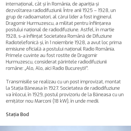
internaţional, cât şi în România, de apariţia şi
dezvoltarea radiodifuziunii. Între anii 1925 – 1928, un
grup de radioamatori, al cărui lider a fost inginerul
Dragomir Hurmuzescu, a militat pentru înfiinţarea
postului naţional de radiodifuziune. Astfel, în martie
1928, s-a înfiinţat Societatea Română de Difuziune
Radiotelefonică şi, în 1 noiembrie 1928, a avut loc prima
emisiune oficială a postului naţional Radio România.
Primele cuvinte au fost rostite de Dragomir
Hurmuzescu, considerat părintele radiodifuziunii
române: „Alo, Alo, aici Radio Bucureşti!”.
Transmisiile se realizau cu un post improvizat, montat
la Staţia Băneasa în 1927. Societatea de radiodifuziune
va înlocui, în 1929, postul provizoriu de la Băneasa cu un
emiţător nou Marconi (18 kW), în unde medii.
Staţia Bod