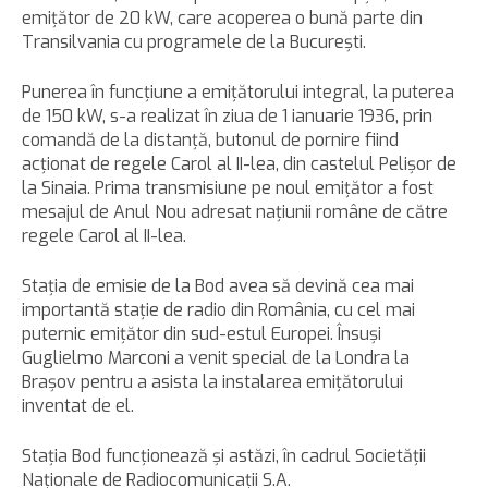
emiţător de 20 kW, care acoperea o bună parte din
Transilvania cu programele de la Bucureşti.
Punerea în funcţiune a emiţătorului integral, la puterea
de 150 kW, s-a realizat în ziua de 1 ianuarie 1936, prin
comandă de la distanţă, butonul de pornire fiind
acţionat de regele Carol al II-lea, din castelul Pelişor de
la Sinaia. Prima transmisiune pe noul emiţător a fost
mesajul de Anul Nou adresat naţiunii române de către
regele Carol al II-lea.
Staţia de emisie de la Bod avea să devină cea mai
importantă staţie de radio din România, cu cel mai
puternic emiţător din sud-estul Europei. Însuşi
Guglielmo Marconi a venit special de la Londra la
Braşov pentru a asista la instalarea emiţătorului
inventat de el.
Staţia Bod funcţionează şi astăzi, în cadrul Societăţii
Naţionale de Radiocomunicaţii S.A.