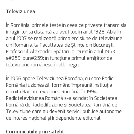
Televiziunea
În România, primele teste în ceea ce priveşte transmisia
imaginilor la distanţă au avut loc în anul 1928. Abia în
anul 1937 se realizează prima emisiune de televiziune
din România, la Facultatea de Ştiinţe din Bucureşti.
Profesorul Alexandru Spătaru a reuşit în anul 1953
s#259; pun#259; în funcţiune primul emiţător de
televiziune românesc în alb-negru.
În 1956 apare Televiziunea Română, cu care Radio
România fuzionează, formând împreună instituţia
numită Radioteleviziunea Română. În 1994,
Radioteleviziunea Română s-a scindat în Societatea
Română de Radiodifuziune şi Societatea Română de
Televiziune care au devenit servicii publice autonome,
de interes naţional şi independente editorial.
Comunicaţiile prin satelit