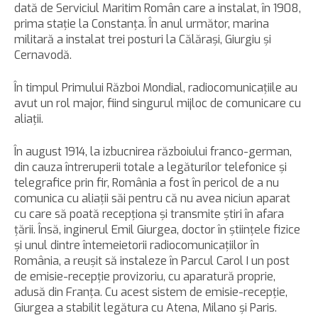
dată de Serviciul Maritim Român care a instalat, în 1908,
prima staţie la Constanţa. În anul următor, marina
militară a instalat trei posturi la Călăraşi, Giurgiu şi
Cernavodă.
În timpul Primului Război Mondial, radiocomunicaţiile au
avut un rol major, fiind singurul mijloc de comunicare cu
aliaţii.
În august 1914, la izbucnirea războiului franco-german,
din cauza întreruperii totale a legăturilor telefonice şi
telegrafice prin fir, România a fost în pericol de a nu
comunica cu aliaţii săi pentru că nu avea niciun aparat
cu care să poată recepţiona şi transmite ştiri în afara
ţării. Însă, inginerul Emil Giurgea, doctor în ştiinţele fizice
şi unul dintre întemeietorii radiocomunicaţiilor în
România, a reuşit să instaleze în Parcul Carol I un post
de emisie-recepţie provizoriu, cu aparatură proprie,
adusă din Franţa. Cu acest sistem de emisie-recepţie,
Giurgea a stabilit legătura cu Atena, Milano şi Paris.