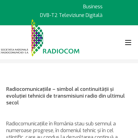
Sari
Business
la
DVB-T2 Televiziune Digitală
conținut
>
>
Știri
Momente importante din ist
Radiocomunicaţiile – simbol al continuităţii şi
evoluţiei tehnicii de transmisiuni radio din ultimul
secol
Radiocomunicaţiile în România stau sub semnul a
numeroase progrese, în domeniul tehnic şi în cel
ştiinţific, care au condus la dezvoltarea continuă a