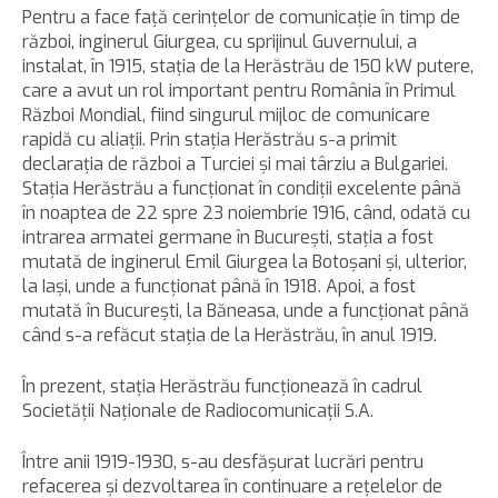
Pentru a face faţă cerinţelor de comunicaţie în timp de
război, inginerul Giurgea, cu sprijinul Guvernului, a
instalat, în 1915, staţia de la Herăstrău de 150 kW putere,
care a avut un rol important pentru România în Primul
Război Mondial, fiind singurul mijloc de comunicare
rapidă cu aliaţii. Prin staţia Herăstrău s-a primit
declaraţia de război a Turciei şi mai târziu a Bulgariei.
Staţia Herăstrău a funcţionat în condiţii excelente până
în noaptea de 22 spre 23 noiembrie 1916, când, odată cu
intrarea armatei germane în Bucureşti, staţia a fost
mutată de inginerul Emil Giurgea la Botoşani şi, ulterior,
la Iaşi, unde a funcţionat până în 1918. Apoi, a fost
mutată în Bucureşti, la Băneasa, unde a funcţionat până
când s-a refăcut staţia de la Herăstrău, în anul 1919.
În prezent, staţia Herăstrău funcţionează în cadrul
Societăţii Naţionale de Radiocomunicaţii S.A.
Între anii 1919-1930, s-au desfăşurat lucrări pentru
refacerea şi dezvoltarea în continuare a reţelelor de