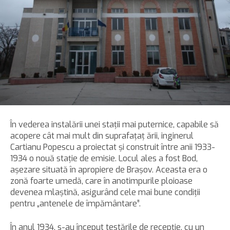
În vederea instalării unei staţii mai puternice, capabile să
acopere cât mai mult din suprafaţaţ ării, inginerul
Cartianu Popescu a proiectat şi construit între anii 1933-
1934 o nouă staţie de emisie. Locul ales a fost Bod,
aşezare situată în apropiere de Braşov. Aceasta era o
zonă foarte umedă, care în anotimpurile ploioase
devenea mlaştină, asigurând cele mai bune condiţii
pentru „antenele de împământare”.
În anul 1934, s-au început testările de recepţie, cu un