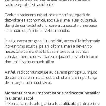
radiotelegrafiei şi radiofoniei.
Evoluţia radiocomunicaţiilor este strâns legată de
dezvoltarea economică, socială şi, mai ales, culturală,
dar şi de contextul istoric, care a cunoscut numeroase
schimbări după primul război mondial.
În asigurarea progresului unei ţări, accesul la informaţie
într-un timp scurt şi pe arii cât mai mari a devenit o
necesitate care a stat la baza interesului acordat
constant pentru dezvoltarea mijloacelor şi tehnicilor în
domeniul radiocomunicaţiilor.
Astfel, radiocomunicaţiile au devenit principalul mijloc
de comunicare în masă, dobândind o mare importanţă
de-a lungul ultimului secol.
Momente care au marcat istoria radiocomunicaţiilor
în ultimul secol
În România, radiotelegrafia a fost utilizată pentru prima