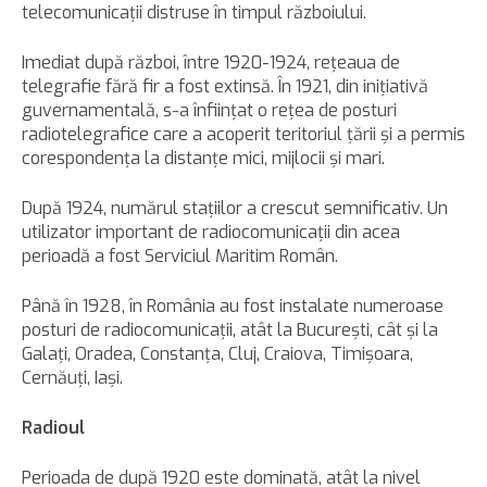
telecomunicaţii distruse în timpul războiului.
Imediat după război, între 1920-1924, reţeaua de
telegrafie fără fir a fost extinsă. În 1921, din iniţiativă
guvernamentală, s-a înfiinţat o reţea de posturi
radiotelegrafice care a acoperit teritoriul ţării şi a permis
corespondenţa la distanţe mici, mijlocii şi mari.
După 1924, numărul staţiilor a crescut semnificativ. Un
utilizator important de radiocomunicaţii din acea
perioadă a fost Serviciul Maritim Român.
Până în 1928, în România au fost instalate numeroase
posturi de radiocomunicaţii, atât la Bucureşti, cât şi la
Galaţi, Oradea, Constanţa, Cluj, Craiova, Timişoara,
Cernăuţi, Iaşi.
Radioul
Perioada de după 1920 este dominată, atât la nivel