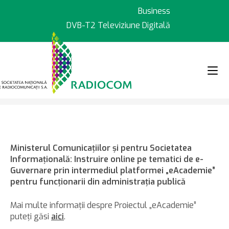
Sari
Business
la
DVB-T2 Televiziune Digitală
conținut
>
>
Știri
Instruire prin intermediul 
Ministerul Comunicaţiilor şi pentru Societatea
Informaţională: Instruire online pe tematici de e-
Guvernare prin intermediul platformei „eAcademie”
pentru funcţionarii din administraţia publică
Mai multe informaţii despre Proiectul „eAcademie”
puteţi găsi
aici
.