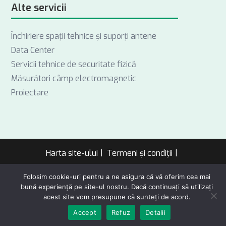
Alte servicii
Închiriere spații tehnice și suporți antene
Data Center
Servicii tehnice de securitate fizică
Măsurători câmp electromagnetic
Proiectare
Harta site-ului
Termeni și condiții
Politică de confidențialitate
Folosim cookie-uri pentru a ne asigura că vă oferim cea mai
bună experiență pe site-ul nostru. Dacă continuați să utilizați
Copyright 2026 by Societatea Națională de Radiocomunicații SA. All
acest site vom presupune că sunteți de acord.
rights reserved.
Accept
Refuz
Detalii