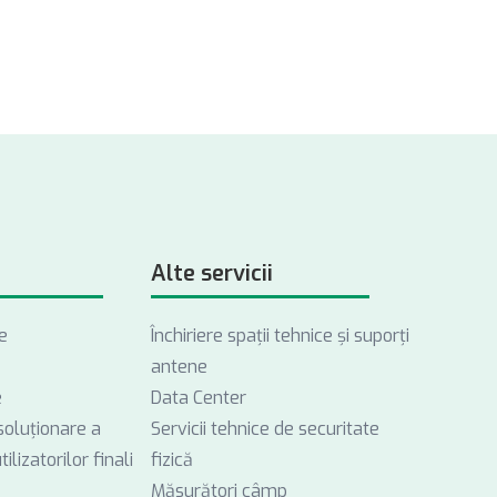
Alte servicii
e
Închiriere spații tehnice și suporți
antene
e
Data Center
soluționare a
Servicii tehnice de securitate
ilizatorilor finali
fizică
Măsurători câmp