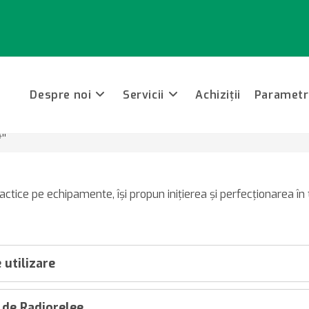
Despre noi
Servicii
Achiziții
Parametri
ii
ractice pe echipamente, îşi propun iniţierea şi perfecţionarea în
 utilizare
 de Radiorelee