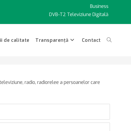
Business
DVB-T2 Televiziune Digitală
i de calitate
Transparență
Contact
Toggle
website
 televiziune, radio, radiorelee a persoanelor care
search