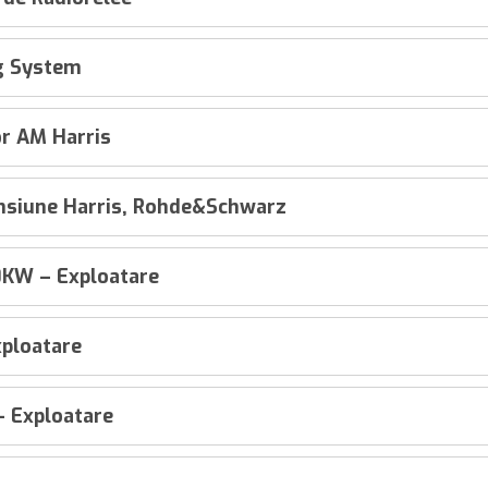
g System
or AM Harris
ensiune Harris, Rohde&Schwarz
0KW – Exploatare
xploatare
 Exploatare