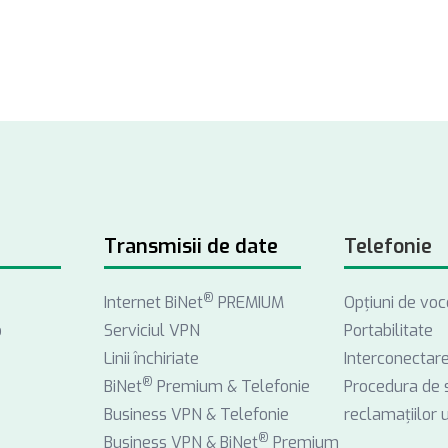
Transmisii de date
Telefonie
®
Internet BiNet
PREMIUM
Opţiuni de voc
o
Serviciul VPN
Portabilitate
Linii închiriate
Interconectar
®
BiNet
Premium & Telefonie
Procedura de 
Business VPN & Telefonie
reclamațiilor ut
®
Business VPN & BiNet
Premium