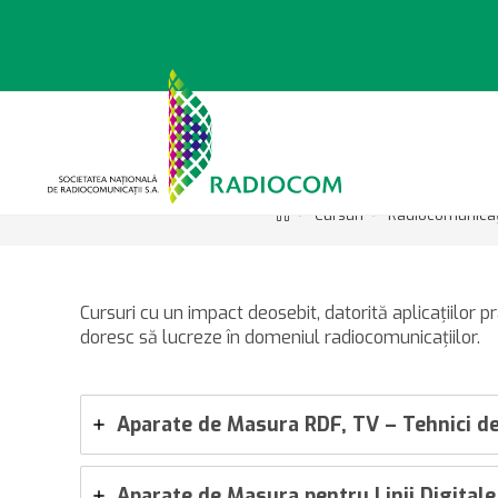
Sari
la
conținut
>
>
Cursuri
Radiocomunicaţ
Cursuri cu un impact deosebit, datorită aplicaţiilor p
doresc să lucreze în domeniul radiocomunicaţiilor.
Aparate de Masura RDF, TV – Tehnici de
Aparate de Masura pentru Linii Digitale