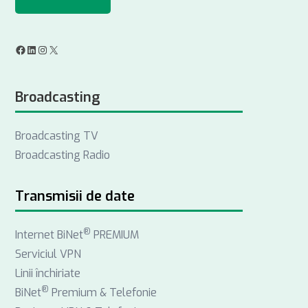
F
L
I
X
a
i
n
Broadcasting
c
n
s
e
k
t
Broadcasting TV
b
e
a
Broadcasting Radio
o
d
g
o
I
r
k
n
a
Transmisii de date
m
®
Internet BiNet
PREMIUM
Serviciul VPN
Linii închiriate
®
BiNet
Premium & Telefonie