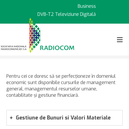
Sari
Business
la
DVB-T2 Televiziune Digitală
conținut
>
>
Cursuri
Economie
Pentru cei ce doresc să se perfecţioneze în domeniul
economic sunt disponibile cursurile de management
general, managementul resurselor umane,
contabilitate şi gestiune financiară.
Gestiune de Bunuri si Valori Materiale