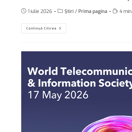
Post
Post
Reading
1 iulie 2026
Știri
/
Prima pagina
4 min.
published:
category:
time:
RADIOCOM
Continuă Citirea
–
35
De
Ani
De
Evoluție
Și
Responsabilitate