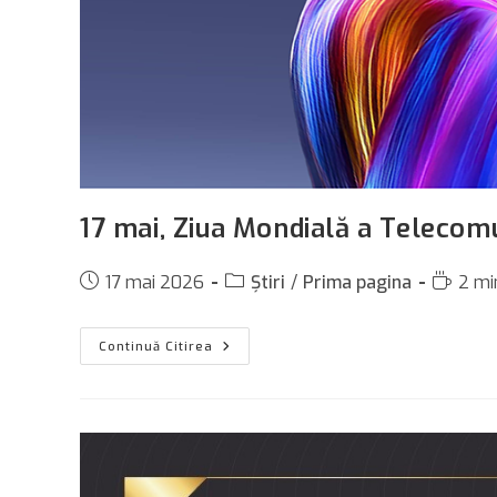
17 mai, Ziua Mondială a Telecomun
Post
Post
Reading
17 mai 2026
Știri
/
Prima pagina
2 min
published:
category:
time:
17
Continuă Citirea
Mai,
Ziua
Mondială
A
Telecomunicaţiilor
Şi
A
Societăţii
Informaţionale