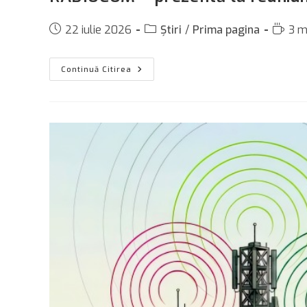
Post
Post
Readin
22 iulie 2026
Știri
/
Prima pagina
3 mi
published:
category:
time:
RADIOCOM
Continuă Citirea
–
Prezentă
La
Reuniunea
NATO
Industrial
Advisory
Group
(NIAG)
Plenary
2026