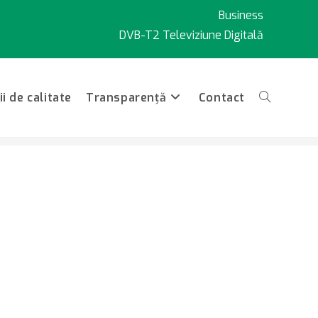
Business
DVB-T2 Televiziune Digitală
i de calitate
Transparență
Contact
Toggle
website
search