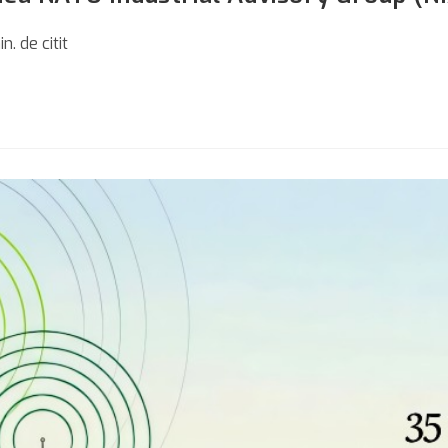
g
n. de citit