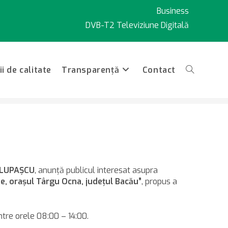
Business
DVB-T2 Televiziune Digitală
i de calitate
Transparență
Contact
Toggle
cău
website
e LUPAŞCU
, anunţă publicul interesat asupra
e, oraşul Târgu Ocna, judeţul Bacău”
, propus a
search
între orele 08:00 – 14:00.