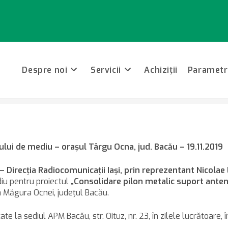
Despre noi
Servicii
Achiziții
Parametri
icitare de obţinere a acordului de mediu – oraşul Târgu Ocna, jud. Ba
lui de mediu – oraşul Târgu Ocna, jud. Bacău – 19.11.2019
– Direcţia Radiocomunicaţii Iaşi, prin reprezentant Nicola
diu pentru proiectul
„Consolidare pilon metalic suport anten
a Măgura Ocnei, judeţul Bacău.
ate la sediul APM Bacău, str. Oituz, nr. 23, în zilele lucrătoare, 