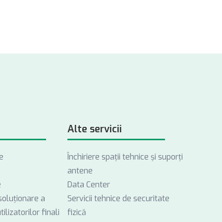
Alte servicii
e
Închiriere spații tehnice și suporți
antene
e
Data Center
soluționare a
Servicii tehnice de securitate
ilizatorilor finali
fizică