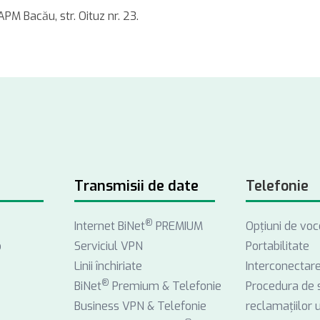
APM Bacău, str. Oituz nr. 23.
Transmisii de date
Telefonie
®
Internet BiNet
PREMIUM
Opţiuni de voc
o
Serviciul VPN
Portabilitate
Linii închiriate
Interconectar
®
BiNet
Premium & Telefonie
Procedura de 
Business VPN & Telefonie
reclamațiilor ut