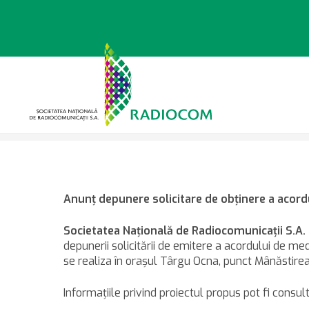
Sari
la
conținut
>
>
Știri
Anunţ depunere sol
Anunţ depunere solicitare de obţinere a acordu
Societatea Naţională de Radiocomunicaţii S.A. 
depunerii solicitării de emitere a acordului de me
se realiza în orașul Târgu Ocna, punct Mânăstire
Informaţiile privind proiectul propus pot fi consult