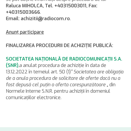
Raluca MIHOLCA, Tel. +40315003011, Fax:
+40315003666
.
Email: achizitii@radiocom.ro
.
Anunţ participare
FINALIZAREA PROCEDURII DE ACHIZIŢIE PUBLICĂ:
SOCIETATEA NAŢIONALĂ DE RADIOCOMUNICAŢII S.A.
(SNR)
,a anulat procedura de achiziţie în data de
13.12.2022 în temeiul art. 50 (1)
” Societatea are obligaţia
de a anula procedura de solicitare de oferte dacă nu a
fost depusă cel puţin o oferta corespunzătoare „
din
Normele Interne S.N.R. pentru achiziţii în domeniul
comunicaţiilor electronice.