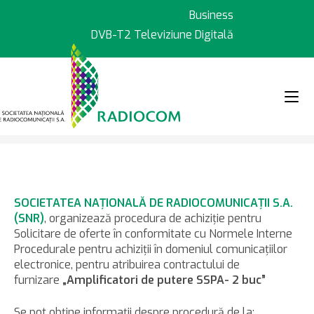
Sari
Business
la
DVB-T2 Televiziune Digitală
conținut
>
>
Anunțuri achiziții
Amplificatori
SOCIETATEA NAŢIONALĂ DE RADIOCOMUNICAŢII S.A.
(SNR)
, organizează procedura de achiziţie pentru
Solicitare de oferte în conformitate cu Normele Interne
Procedurale pentru achiziţii în domeniul comunicaţiilor
electronice, pentru atribuirea contractului de
furnizare
„Amplificatori de putere SSPA- 2 buc”
Se pot obţine informaţii despre procedură de la: