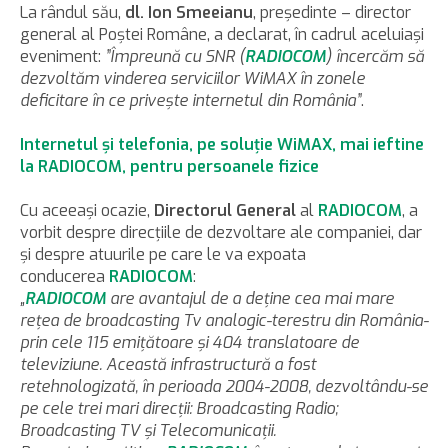
La rândul său,
dl. Ion Smeeianu
, preşedinte – director
general al Poştei Române, a declarat, în cadrul aceluiaşi
eveniment:
”Împreună cu SNR (
RADIOCOM
) încercăm să
dezvoltăm vinderea serviciilor WiMAX în zonele
deficitare în ce priveşte internetul din România”
.
Internetul şi telefonia, pe soluţie WiMAX, mai ieftine
la RADIOCOM, pentru persoanele fizice
Cu aceeaşi ocazie,
Directorul General
al
RADIOCOM
, a
vorbit despre direcţiile de dezvoltare ale companiei, dar
şi despre atuurile pe care le va expoata
conducerea
RADIOCOM
:
„
RADIOCOM
are avantajul de a deţine cea mai mare
reţea de broadcasting Tv analogic-terestru din România-
prin cele 115 emiţătoare şi 404 translatoare de
televiziune. Această infrastructură a fost
retehnologizată, în perioada 2004-2008, dezvoltându-se
pe cele trei mari direcţii: Broadcasting Radio;
Broadcasting TV şi Telecomunicaţii.