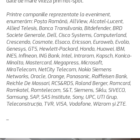
date de mare viteză prin hot-spot.
Printre companiile reprezentate la eveniment,
enumerăm: Poşta Română, AllView, Alcatel-Lucent,
Allied Telesis, Banca Transilvania, Bitdefender, BRD
Societe Generale, Dell, Cisco Systems, Computerland,
Crescendo, Cosmote, Elsaco, Ericsson, Euroweb, Evolio,
Genesys, GTS, Hewlett-Packard, Honda, Huawei, IBM,
iNES, Infineon, ING Bank, Intel, Intrarom, Kapsch, Konica-
Minolta, Mastercard, Megapress, Microsoft,
MiraTelecom, NetCity Telecom, Nokia Siemens
Networks, Oracle, Orange, Panasonic, Raiffeisen Bank,
Reichle De Massari, RCS&RDS, Roland Berger, Romcard,
Romkatel, Romtelecom, S&T, Siemens, Siklu, SIVECO,
Samsung, SAP, SAS Institute, Sony, UPC, UTI Grup,
Teleconstrucţia, TVR, VISA, Vodafone, Wizrom şi ZTE.