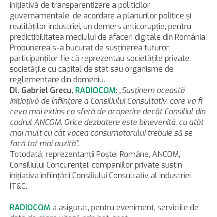
iniţiativă de transparentizare a politicilor
guvernamentale, de acordare a planurilor politice şi
realităţilor industriei, un demers anticorupţie, pentru
predictibilitatea mediului de afaceri digitale din România.
Propunerea s-a bucurat de susţinerea tuturor
participanţilor fie că reprezentau societăţile private,
societăţile cu capital de stat sau organisme de
reglementare din domeniu.
Dl. Gabriel Grecu
,
RADIOCOM
:
„Susţinem această
iniţiaţivă de înfiinţare a Consiliului Consultativ, care va fi
ceva mai extins ca sferă de acoperire decât Consiliul din
cadrul ANCOM. Orice dezbatere este binevenită, cu atât
mai mult cu cât vocea consumatorului trebuie să se
facă tot mai auzită”.
Totodată, reprezentanţii Poştei Române, ANCOM,
Consiliului Concurenţei, companiilor private susţin
iniţiativa înfiinţării Consiliului Consultativ al industriei
IT&C.
RADIOCOM
a asigurat, pentru eveniment, serviciile de