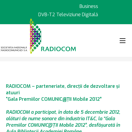
Sari
Business
la
DVB-T2 Televiziune Digitală
conținut
>
>
Știri
5.12.2012 – RADIOCOM – part
RADIOCOM – parteneriate, direcţii de dezvoltare şi
atuuri
“Gala Premiilor COMUNIC@ŢII Mobile 2012”
RADIOCOM a participat, în data de 5 decembrie 2012,
alături de nume sonore din industria IT&C, la “Gala
Premiilor COMUNIC@ŢII Mobile 2012”, desfăşurată în
Aula Bibliotecii Academiei Române.