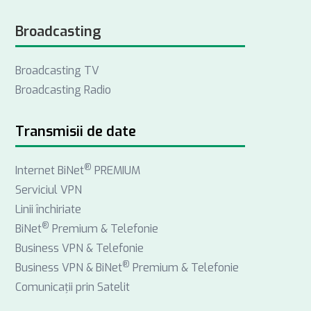
a
i
n
Broadcasting
c
n
s
e
k
t
Broadcasting TV
b
e
a
Broadcasting Radio
o
d
g
o
I
r
k
n
a
Transmisii de date
m
®
Internet BiNet
PREMIUM
Serviciul VPN
Linii închiriate
®
BiNet
Premium & Telefonie
Business VPN & Telefonie
®
Business VPN & BiNet
Premium & Telefonie
Comunicații prin Satelit