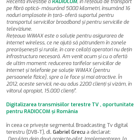
Recenta investiţie a
RADIOCOM
, în reţeaua de transport
pe fibră optică- măsurând 5000 kilometri, însumând 16
noduri amplasate în ţară- oferă suportul pentru
transportul serviciilor broadband şi pentru serviciile de
televiziune.
Reţeaua WiMAX este o soluţie pentru asigurarea de
internet wireless, ce ne ajută să pătrundem în zonele
preorăşeneşti şi rurale, în care ceilalţi operatori nu deţin
infrastructura necesară. Am venit acum şi cu o ofertă
de ultim moment: reducerea tarifelor serviciilor de
internet şi telefonie pe soluţie WiMAX (pentru
persoanele fizice), spre a le face şi mai atractive. În
2012, aceste servicii, ne-au adus 2200 clienţi şi vizăm, în
viitorul apropiat, 15.000 clienţi”.
Digitalizarea transmisiilor terestre TV , oportunitate
pentru RADIOCOM şi România
în ceea ce priveşte segmentul Broadcasting Tv digital
terestru (DVB-T), dl.
Gabriel Grecu
a declarat:
„Derulăm deja două proiecte-pilot. Implementarea, la