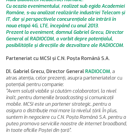
Cu ocazia evenimentului, realizat sub egida Academiei
Române, s-au analizat realizările industriei Telecom şi
IT, dar şi perspectivele concurenţiale ale intrării în
noua etapă 4G, LTE, începând cu anul 2013.
Prezent la eveniment, domnul Gabriel Grecu, Director
General al RADIOCOM, a vorbit depre potenţialul,
posibilităţile şi direcţiile de dezvoltare ale RADIOCOM.
Parteneriat cu MCSI şi C.N. Poşta Română S.A.
Dl. Gabriel Grecu, Director General
RADIOCOM
, a
atras atenţia, celor prezenţi, asupra parteneriatelor cu
potenţial pentru companie:
”Avem soluţii viabile şi căutăm colaboratori, la nivel
înalt, pentru domeniile broadcasting şi comunicaţii
mobile. MCSI este un partener strategic, pentru a
asigura o distribuţie mai mare la nivelul ţării. În plus,
suntem în negociere cu C.N. Poşta Română S.A. pentru a
putea promova serviciile noastre de internet broadband,
în toate oficiile Poştei din ţară”.