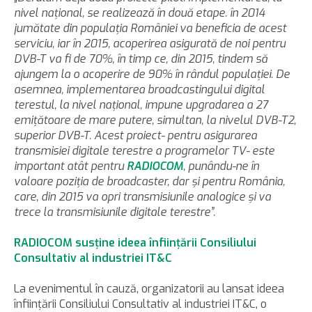
nivel naţional, se realizează în două etape. în 2014
jumătate din populaţia României va beneficia de acest
serviciu, iar în 2015, acoperirea asigurată de noi pentru
DVB-T va fi de 70%, în timp ce, din 2015, tindem să
ajungem la o acoperire de 90% în rândul populaţiei. De
asemnea, implementarea broadcastingului digital
terestul, la nivel naţional, impune upgradarea a 27
emiţătoare de mare putere, simultan, la nivelul DVB-T2,
superior DVB-T. Acest proiect- pentru asigurarea
transmisiei digitale terestre a programelor TV- este
important atât pentru
RADIOCOM
, punându-ne în
valoare poziţia de broadcaster, dar şi pentru România,
care, din 2015 va opri transmisiunile analogice şi va
trece la transmisiunile digitale terestre”.
RADIOCOM susţine ideea înfiinţării Consiliului
Consultativ al industriei IT&C
La evenimentul în cauză, organizatorii au lansat ideea
înfiinţării Consiliului Consultativ al industriei IT&C, o