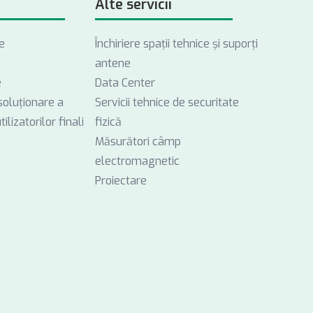
Alte servicii
e
Închiriere spații tehnice și suporți
antene
e
Data Center
soluționare a
Servicii tehnice de securitate
ilizatorilor finali
fizică
Măsurători câmp
electromagnetic
Proiectare