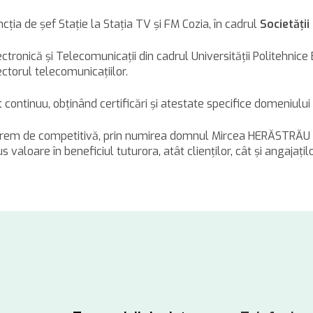
ia de şef Staţie la Staţia TV şi FM Cozia, în cadrul
Societăţii
ronică şi Telecomunicaţii din cadrul Universităţii Politehnice 
ctorul telecomunicaţiilor.
 continuu, obţinând certificări şi atestate specifice domeniului
 extrem de competitivă, prin numirea domnul Mircea HERĂSTRĂ
s valoare în beneficiul tuturora, atât clienţilor, cât şi angajaţilo