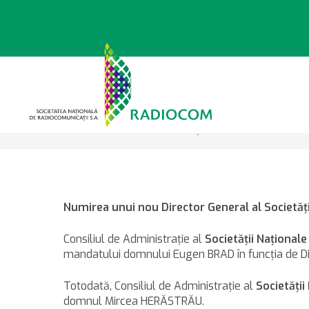
Sari
la
conținut
>
>
Știri
25.03.2016 – Numir
Numirea unui nou Director General al Societăţi
Consiliul de Administraţie al
Societăţii Naţional
mandatului domnului Eugen BRAD în funcţia de Dire
Totodată, Consiliul de Administraţie al
Societăţii
domnul Mircea HERĂSTRĂU.