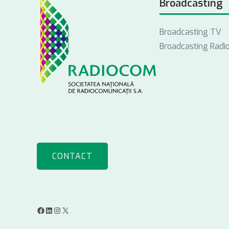
Broadcasting
Broadcasting TV
Broadcasting Radi
CONTACT
F
L
I
X