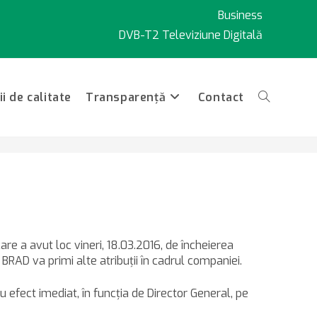
Business
DVB-T2 Televiziune Digitală
i de calitate
Transparență
Contact
Toggle
i S.A.
website
 care a avut loc vineri, 18.03.2016, de încheierea
search
RAD va primi alte atribuţii în cadrul companiei.
cu efect imediat, în funcţia de Director General, pe