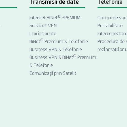
Transmisii de date
Telefonie
®
Internet BiNet
PREMIUM
Opţiuni de voc
o
Serviciul VPN
Portabilitate
Linii închiriate
Interconectar
®
BiNet
Premium & Telefonie
Procedura de 
Business VPN & Telefonie
reclamațiilor ut
®
Business VPN & BiNet
Premium
& Telefonie
Comunicații prin Satelit