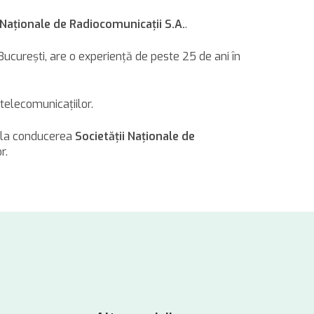
 Naţionale de Radiocomunicaţii S.A.
.
Bucureşti, are o experienţă de peste 25 de ani în
 telecomunicaţiilor.
U la conducerea
Societăţii Naţionale de
r.