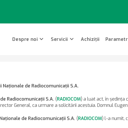
Despre noi
Servicii
Achiziții
Parametri
ea unui nou Director General al Societăţii Naţionale de Radiocomunicaţi
i Naţionale de Radiocomunicaţii S.A.
e de Radiocomunicaţii S.A.
(
RADIOCOM
) a luat act, în şedinţa
ctor General, ca urmare a solicitării acestuia. Domnul Eugen B
 Naţionale de Radiocomunicaţii S.A.
(
RADIOCOM
) l-a numit, 