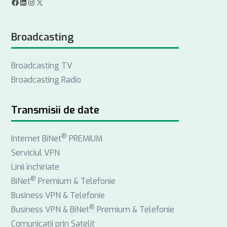
F
L
I
X
a
i
n
Broadcasting
c
n
s
e
k
t
Broadcasting TV
b
e
a
Broadcasting Radio
o
d
g
o
I
r
k
n
a
Transmisii de date
m
®
Internet BiNet
PREMIUM
Serviciul VPN
Linii închiriate
®
BiNet
Premium & Telefonie
Business VPN & Telefonie
®
Business VPN & BiNet
Premium & Telefonie
Comunicații prin Satelit