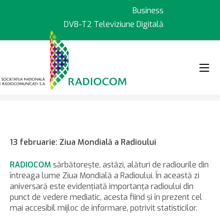
Sari
Business
la
DVB-T2 Televiziune Digitală
conținut
>
>
Știri
13 februarie: Ziua Mondială
13 februarie: Ziua Mondială a Radioului
RADIOCOM
sărbătoreşte, astăzi, alături de radiourile din
întreaga lume Ziua Mondială a Radioului. În această zi
aniversară este evidenţiată importanţa radioului din
punct de vedere mediatic, acesta fiind şi în prezent cel
mai accesibil mijloc de informare, potrivit statisticilor.