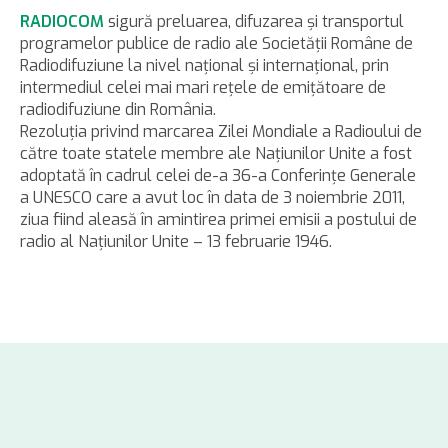
RADIOCOM
sigură preluarea, difuzarea şi transportul
programelor publice de radio ale Societăţii Române de
Radiodifuziune la nivel naţional şi internaţional, prin
intermediul celei mai mari reţele de emiţătoare de
radiodifuziune din România.
Rezoluţia privind marcarea Zilei Mondiale a Radioului de
către toate statele membre ale Naţiunilor Unite a fost
adoptată în cadrul celei de-a 36-a Conferinţe Generale
a UNESCO care a avut loc în data de 3 noiembrie 2011,
ziua fiind aleasă în amintirea primei emisii a postului de
radio al Naţiunilor Unite – 13 februarie 1946.