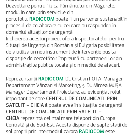
Dezvoltare pentru Fizica Pământului din Măgurele,
modul în care, prin serviciile din
portofoliu,
RADIOCOM
poate fi un partener sustenabil în
procesul de colaborare cu cei care au răspunderi în
domeniul situaţiilor de urgenţă.
Încheierea acestui proiect oferă Inspectoratelor pentru
Situaţii de Urgenţă din România şi Bulgaria posibilitatea
de a utiliza un nou instrument de intervenţie pus la
dispoziţie de cercetători împreună cu partenerii lor din
administraţiile publice locale şi din mediul de afaceri.
Reprezentanţii
RADIOCOM
, Dl. Cristian FOTA, Manager
Departament Vânzări şi Marketing, şi Dl. Mircea MUŞA,
Manager Departament Proiectare, au evidenţiat rolul
important pe care
CENTRUL DE COMUNICAŢII PRIN
SATELIT – CHEIA
îl poate avea în situaţiile de urgenţă.
CENTRUL DE COMUNICAŢII PRIN SATELIT –
CHEIA
reprezintă cel mai mare teleport din Europa
Centrală şi de Sud-Est. Acesta dispune de şapte staţii de
sol proprii prin intermediul cărora
RADIOCOM
este