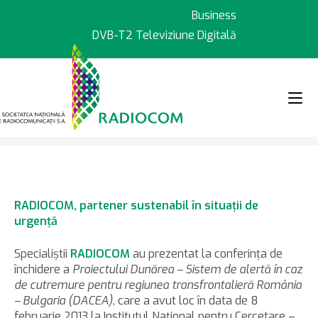
Sari
Business
la
DVB-T2 Televiziune Digitală
conținut
>
>
Știri
08.02.2013 – RADIOCOM par
RADIOCOM
, partener sustenabil în situaţii de
urgenţă
Specialiştii
RADIOCOM
au prezentat la conferinţa de
închidere a
Proiectului Dunărea – Sistem de alertă în caz
de cutremure pentru regiunea transfrontalieră România
– Bulgaria (DACEA)
, care a avut loc în data de 8
februarie 2013 la Institutul Naţional pentru Cercetare –