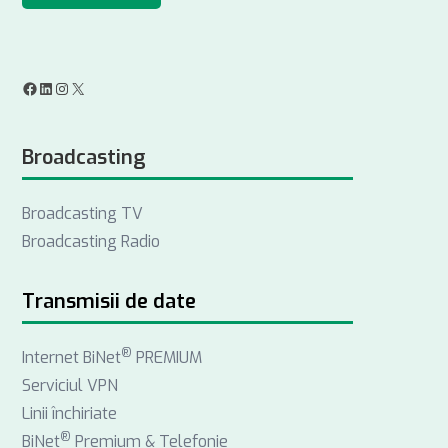
F
L
I
X
a
i
n
Broadcasting
c
n
s
e
k
t
Broadcasting TV
b
e
a
Broadcasting Radio
o
d
g
o
I
r
k
n
a
Transmisii de date
m
®
Internet BiNet
PREMIUM
Serviciul VPN
Linii închiriate
®
BiNet
Premium & Telefonie