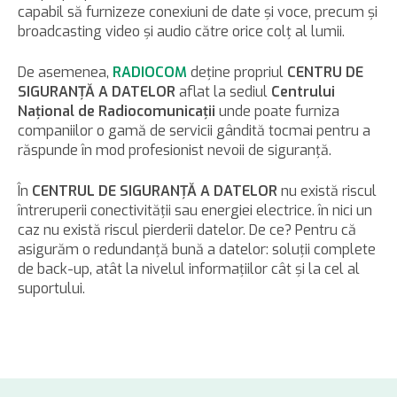
capabil să furnizeze conexiuni de date şi voce, precum şi
broadcasting video şi audio către orice colţ al lumii.
De asemenea,
RADIOCOM
deţine propriul
CENTRU DE
SIGURANŢĂ A DATELOR
aflat la sediul
Centrului
Naţional de Radiocomunicaţii
unde poate furniza
companiilor o gamă de servicii gândită tocmai pentru a
răspunde în mod profesionist nevoii de siguranţă.
În
CENTRUL DE SIGURANŢĂ A DATELOR
nu există riscul
întreruperii conectivităţii sau energiei electrice. în nici un
caz nu există riscul pierderii datelor. De ce? Pentru că
asigurăm o redundanţă bună a datelor: soluţii complete
de back-up, atât la nivelul informaţiilor cât şi la cel al
suportului.